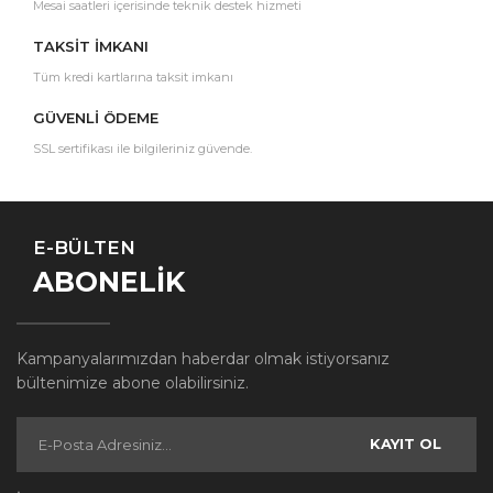
Mesai saatleri içerisinde teknik destek hizmeti
TAKSİT İMKANI
Tüm kredi kartlarına taksit imkanı
GÜVENLİ ÖDEME
SSL sertifikası ile bilgileriniz güvende.
E-BÜLTEN
ABONELİK
Kampanyalarımızdan haberdar olmak istiyorsanız
bültenimize abone olabilirsiniz.
KAYIT OL