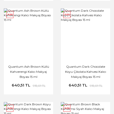
%30
%30
Quantum Ash Brown Küllü
Quantum Dark Chocolate
Kahverengi Kalıcı Makyaj
Koyu Çikolata Kahvesi Kalıcı
Boyası 15 ml
Makyaj Boyası 15 ml
640,51 TL
640,51 TL
915,01 TL
915,01 TL
%30
%30