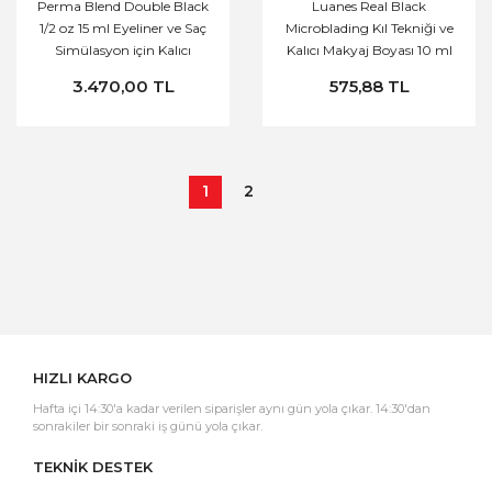
Perma Blend Double Black
Luanes Real Black
1/2 oz 15 ml Eyeliner ve Saç
Microblading Kıl Tekniği ve
Simülasyon için Kalıcı
Kalıcı Makyaj Boyası 10 ml
Makyaj Boyası Permablend
3.470,00 TL
575,88 TL
1
2
HIZLI KARGO
Hafta içi 14:30'a kadar verilen siparişler aynı gün yola çıkar. 14:30'dan
sonrakiler bir sonraki iş günü yola çıkar.
TEKNİK DESTEK