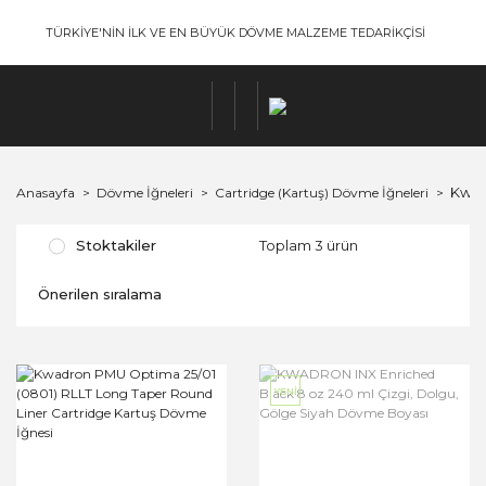
TÜRKİYE'NİN İLK VE EN BÜYÜK DÖVME MALZEME TEDARİKÇİSİ
Kwad
Anasayfa
Dövme İğneleri
Cartridge (Kartuş) Dövme İğneleri
Stoktakiler
Toplam 3 ürün
YENİ