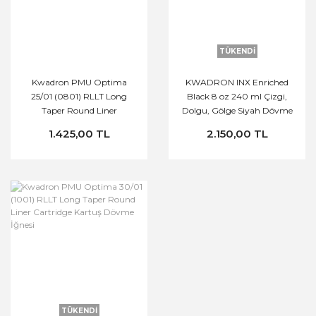
TÜKENDİ
Kwadron PMU Optima
KWADRON INX Enriched
25/01 (0801) RLLT Long
Black 8 oz 240 ml Çizgi,
Taper Round Liner
Dolgu, Gölge Siyah Dövme
Cartridge Kartuş Dövme
Boyası
1.425,00 TL
2.150,00 TL
İğnesi
TÜKENDİ