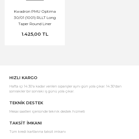
Kwadron PMU Optima
30/01 (1001) RLLT Long
Taper Round Liner
Cartridge Kartuş Dövme
1.425,00 TL
İğnesi
HIZLI KARGO
Hafta içi 14:30'a kadar verilen siparişler aynı gün yola çıkar. 14:30'dan
sonrakiler bir sonraki iş günü yola çıkar.
TEKNİK DESTEK
Mesai saatleri içerisinde teknik destek hizmeti
TAKSİT İMKANI
Tüm kredi kartlarına taksit imkanı