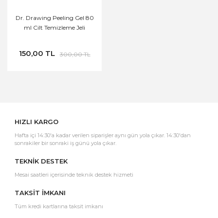
Dr. Drawing Peeling Gel 80
ml Cilt Temizleme Jeli
150,00 TL
300,00 TL
HIZLI KARGO
Hafta içi 14:30'a kadar verilen siparişler aynı gün yola çıkar. 14:30'dan
sonrakiler bir sonraki iş günü yola çıkar.
TEKNİK DESTEK
Mesai saatleri içerisinde teknik destek hizmeti
TAKSİT İMKANI
Tüm kredi kartlarına taksit imkanı