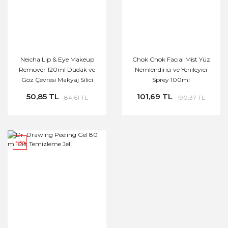
Neicha Lip & Eye Makeup
Chok Chok Facial Mist Yüz
Remover 120ml Dudak ve
Nemlendirici ve Yenileyici
Göz Çevresi Makyaj Silici
Sprey 100ml
50,85 TL
101,69 TL
84,61 TL
190,37 TL
%50