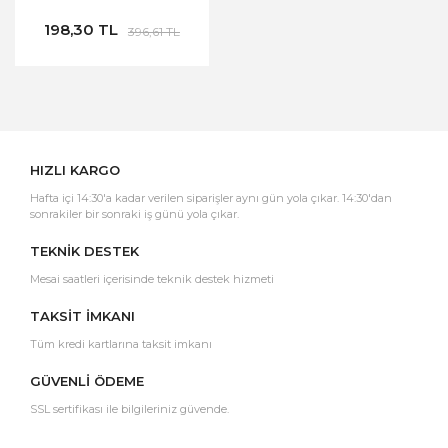
198,30 TL
396,61 TL
HIZLI KARGO
Hafta içi 14:30'a kadar verilen siparişler aynı gün yola çıkar. 14:30'dan
sonrakiler bir sonraki iş günü yola çıkar.
TEKNİK DESTEK
Mesai saatleri içerisinde teknik destek hizmeti
TAKSİT İMKANI
Tüm kredi kartlarına taksit imkanı
GÜVENLİ ÖDEME
SSL sertifikası ile bilgileriniz güvende.