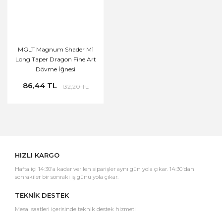
MGLT Magnum Shader M1
Long Taper Dragon Fine Art
Dövme İğnesi
86,44 TL
132,20 TL
HIZLI KARGO
Hafta içi 14:30'a kadar verilen siparişler aynı gün yola çıkar. 14:30'dan
sonrakiler bir sonraki iş günü yola çıkar.
TEKNİK DESTEK
Mesai saatleri içerisinde teknik destek hizmeti