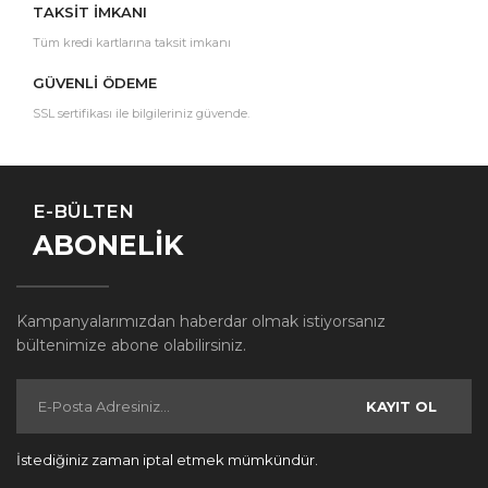
TAKSİT İMKANI
Tüm kredi kartlarına taksit imkanı
GÜVENLİ ÖDEME
SSL sertifikası ile bilgileriniz güvende.
E-BÜLTEN
ABONELİK
Kampanyalarımızdan haberdar olmak istiyorsanız
bültenimize abone olabilirsiniz.
KAYIT OL
İstediğiniz zaman iptal etmek mümkündür.