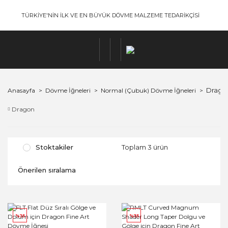
TÜRKİYE'NİN İLK VE EN BÜYÜK DÖVME MALZEME TEDARİKÇİSİ
Dragon
Anasayfa
Dövme İğneleri
Normal (Çubuk) Dövme İğneleri
Dragon
Stoktakiler
Toplam 3 ürün
%35
%35