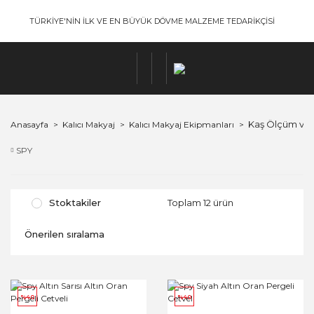
TÜRKİYE'NİN İLK VE EN BÜYÜK DÖVME MALZEME TEDARİKÇİSİ
Kaş Ölçüm ve K
Anasayfa
Kalıcı Makyaj
Kalıcı Makyaj Ekipmanları
SPY
Stoktakiler
Toplam 12 ürün
%40
%40