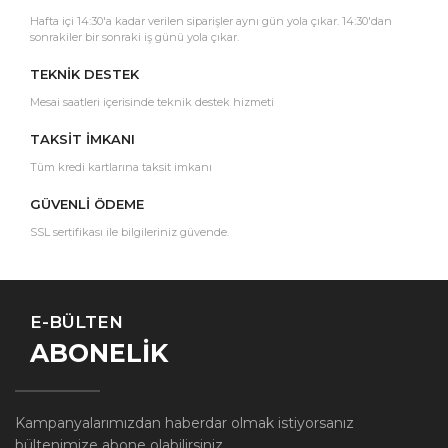
Hafta içi 14:30'a kadar verilen siparişler aynı gün yola çıkar. 14:30'dan
sonrakiler bir sonraki iş günü yola çıkar.
TEKNİK DESTEK
Mesai saatleri içerisinde teknik destek hizmeti
TAKSİT İMKANI
Tüm kredi kartlarına taksit imkanı
GÜVENLİ ÖDEME
SSL sertifikası ile bilgileriniz güvende.
E-BÜLTEN
ABONELİK
Kampanyalarımızdan haberdar olmak istiyorsanız
bültenimize abone olabilirsiniz.