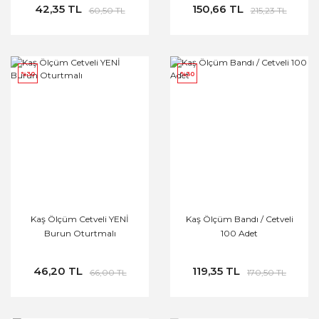
42,35 TL
150,66 TL
60,50 TL
215,23 TL
%30
%30
Kaş Ölçüm Cetveli YENİ
Kaş Ölçüm Bandı / Cetveli
Burun Oturtmalı
100 Adet
46,20 TL
119,35 TL
66,00 TL
170,50 TL