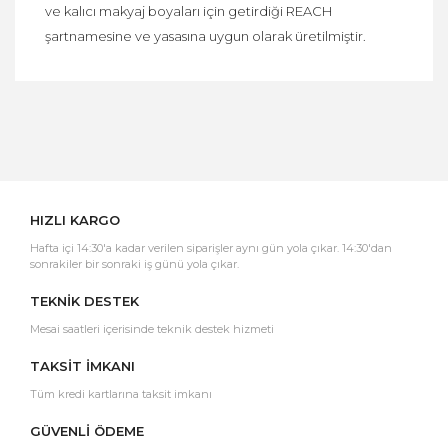
ve kalıcı makyaj boyaları için getirdiği REACH
şartnamesine ve yasasına uygun olarak üretilmiştir.
Bu ürüne ilk yorumu siz yapın!
Yorum Yaz
HIZLI KARGO
Hafta içi 14:30'a kadar verilen siparişler aynı gün yola çıkar. 14:30'dan
sonrakiler bir sonraki iş günü yola çıkar.
TEKNİK DESTEK
Mesai saatleri içerisinde teknik destek hizmeti
TAKSİT İMKANI
Tüm kredi kartlarına taksit imkanı
GÜVENLİ ÖDEME