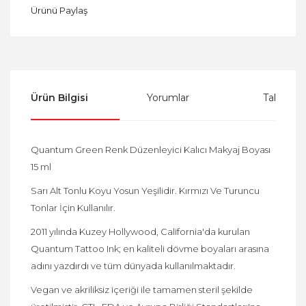
Ürünü Paylaş
Ürün Bilgisi
Yorumlar
Taksit Se
Quantum Green Renk Düzenleyici Kalıcı Makyaj Boyası
15 ml
Sarı Alt Tonlu Koyu Yosun Yeşilidir. Kırmızı Ve Turuncu
Tonlar İçin Kullanılır.
2011 yılında Kuzey Hollywood, California'da kurulan
Quantum Tattoo Ink; en kaliteli dövme boyaları arasına
adını yazdırdı ve tüm dünyada kullanılmaktadır.
Vegan ve akriliksiz içeriği ile tamamen steril şekilde