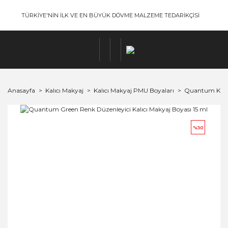
TÜRKİYE'NİN İLK VE EN BÜYÜK DÖVME MALZEME TEDARİKÇİSİ
Anasayfa
Kalıcı Makyaj
Kalıcı Makyaj PMU Boyaları
Quantum Kalıc
%30