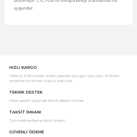
üretilmiştir. CTL, FDA ve Avrupa Birliği Standartları'na
uygundur.
Bu ürüne ilk yorumu siz yapın!
Yorum Yaz
HIZLI KARGO
Hafta içi 14:30'a kadar verilen siparişler aynı gün yola çıkar. 14:30'dan
sonrakiler bir sonraki iş günü yola çıkar.
TEKNİK DESTEK
Mesai saatleri içerisinde teknik destek hizmeti
TAKSİT İMKANI
Tüm kredi kartlarına taksit imkanı
GÜVENLİ ÖDEME