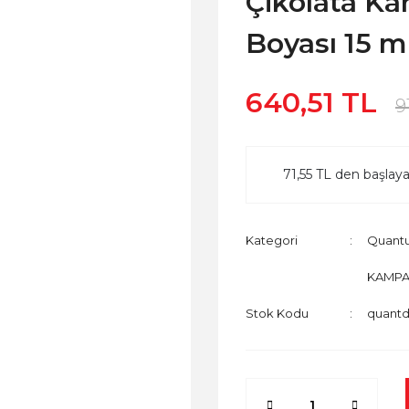
Çikolata Ka
Boyası 15 m
640,51 TL
9
71,55 TL den başlayan
Kategori
Quantu
KAMPA
Stok Kodu
quantd