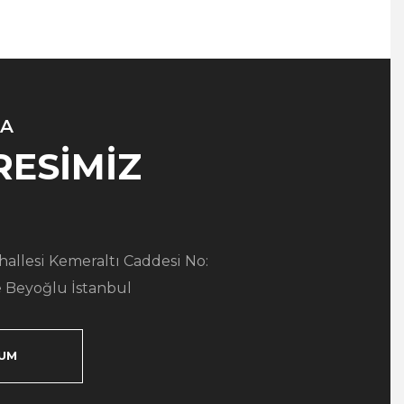
A
RESİMİZ
allesi Kemeraltı Caddesi No:
 Beyoğlu İstanbul
UM