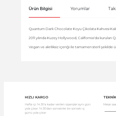
Ürün Bilgisi
Yorumlar
Tak
Quantum Dark Chocolate Koyu Çikolata Kahvesi Kalıc
2011 yılında Kuzey Hollywood, California'da kurulan Q
Vegan ve akriliksiz içeriği ile tamamen steril şekilde 
HIZLI KARGO
TEKNİ
Hafta içi 14:30'a kadar verilen siparişler aynı gün
Mesai saa
yola çıkar. 14:30'dan sonrakiler bir sonraki iş
günü yola çıkar.