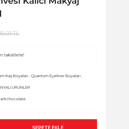
hvesi Kalıcı Makyaj
l
15,01 TL
 taksitlerle!
m Kaş Boyaları
,
Quantum Eyeliner Boyaları
,
NYALI ÜRÜNLER
arkchocolate
SEPETE EKLE