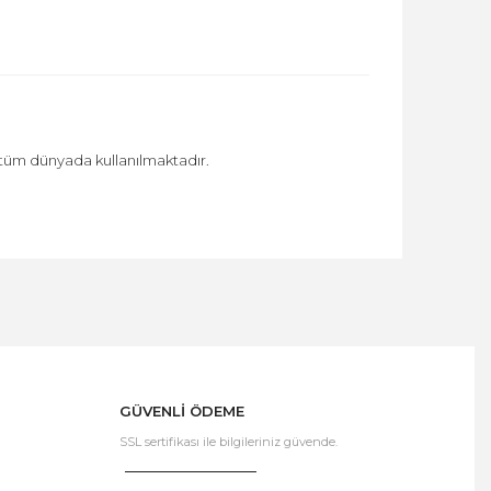
e tüm dünyada kullanılmaktadır.
GÜVENLİ ÖDEME
SSL sertifikası ile bilgileriniz güvende.