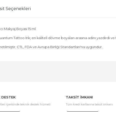
sit Seçenekleri
ı Makyaj Boyası 15 ml
uantum Tattoo Ink; en kaliteli dövme boyaları arasına adını yazdırdı v
üretilmiştir. CTL, FDA ve Avrupa Birliği Standartları'na uygundur.
Bu ürüne ilk yorumu siz yapın!
Yorum Yaz
K DESTEK
TAKSİT İMKANI
tleri içerisinde teknik destek hizmeti
Tüm kredi kartlarına taksit imkanı