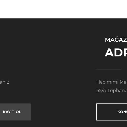
MAĞAZ
AD
anız
Hacımimi Mah
35/A Tophane
KAYIT OL
KON