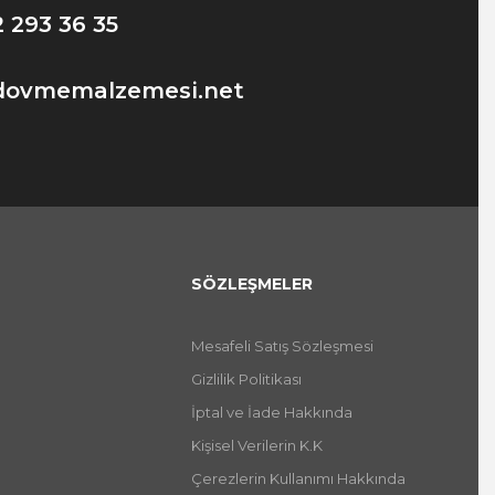
2 293 36 35
dovmemalzemesi.net
SÖZLEŞMELER
Mesafeli Satış Sözleşmesi
Gizlilik Politikası
İptal ve İade Hakkında
Kişisel Verilerin K.K
Çerezlerin Kullanımı Hakkında