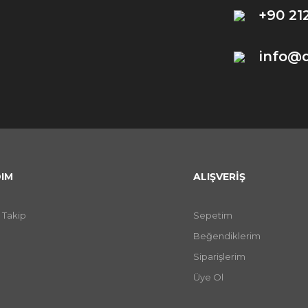
+90 21
info@
IM
ALIŞVERİŞ
 Takip
Sepetim
Beğendiklerim
Siparişlerim
Üye Ol