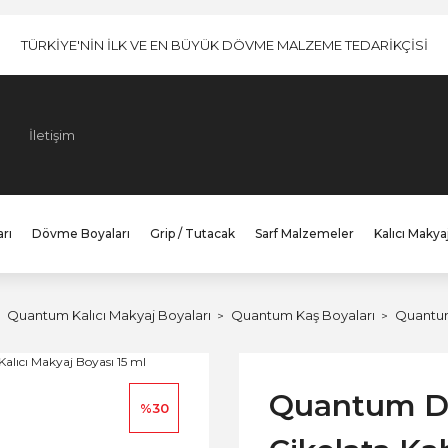
TÜRKİYE'NİN İLK VE EN BÜYÜK DÖVME MALZEME TEDARİKÇİSİ
İletişim
rı
Dövme Boyaları
Grip / Tutacak
Sarf Malzemeler
Kalıcı Makya
Quantum Kalıcı Makyaj Boyaları
Quantum Kaş Boyaları
Quantum
Quantum Da
%30