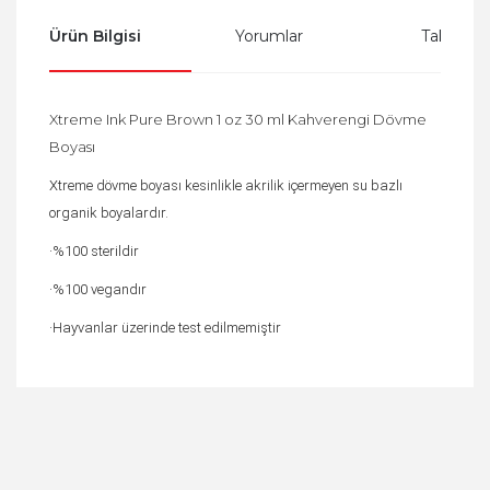
Ürün Bilgisi
Yorumlar
Taksit Se
Xtreme Ink Pure Brown 1 oz 30 ml Kahverengi Dövme
Boyası
Xtreme dövme boyası kesinlikle akrilik içermeyen su bazlı
organik boyalardır.
·%100 sterildir
·%100 vegandır
·Hayvanlar üzerinde test edilmemiştir
Bu ürüne ilk yorumu siz yapın!
Yorum Yaz