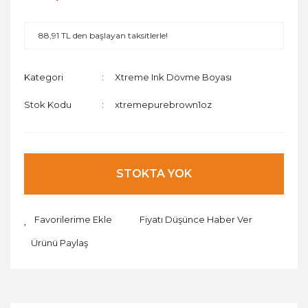
88,91 TL den başlayan taksitlerle!
Kategori
Xtreme Ink Dövme Boyası
Stok Kodu
xtremepurebrown1oz
STOKTA YOK
Fiyatı Düşünce Haber Ver
Ürünü Paylaş