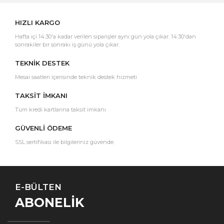
HIZLI KARGO
Hafta içi 14:30'a kadar verilen siparişler aynı gün yola çıkar. 14:30'dan
sonrakiler bir sonraki iş günü yola çıkar.
TEKNİK DESTEK
Mesai saatleri içerisinde teknik destek hizmeti
TAKSİT İMKANI
Tüm kredi kartlarına taksit imkanı
GÜVENLİ ÖDEME
SSL sertifikası ile bilgileriniz güvende.
E-BÜLTEN
ABONELİK