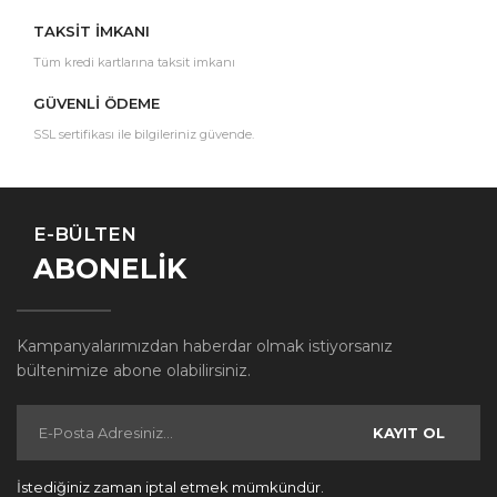
TAKSİT İMKANI
Tüm kredi kartlarına taksit imkanı
GÜVENLİ ÖDEME
SSL sertifikası ile bilgileriniz güvende.
E-BÜLTEN
ABONELİK
Kampanyalarımızdan haberdar olmak istiyorsanız
bültenimize abone olabilirsiniz.
KAYIT OL
İstediğiniz zaman iptal etmek mümkündür.