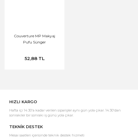
Couverture MP Makyaj
Pufu Sünger
52,88 TL
HIZLI KARGO
Hafta içi 14:30'a kadar verilen siparişler aynı gün yola çıkar. 14:30'dan
sonrakiler bir sonraki iş günü yola çıkar.
TEKNİK DESTEK
Mesai saatleri içerisinde teknik destek hizmeti