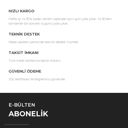
HIZLI KARGO
Hafta içi 14:30'a kadar verilen siparişler aynı gün yola çıkar. 14:30'dan
sonrakiler bir sonraki iş günü yola çıkar.
TEKNİK DESTEK
Mesai saatleri içerisinde teknik destek hizmeti
TAKSİT İMKANI
Tüm kredi kartlarına taksit imkanı
GÜVENLİ ÖDEME
SSL sertifikası ile bilgileriniz güvende.
E-BÜLTEN
ABONELİK