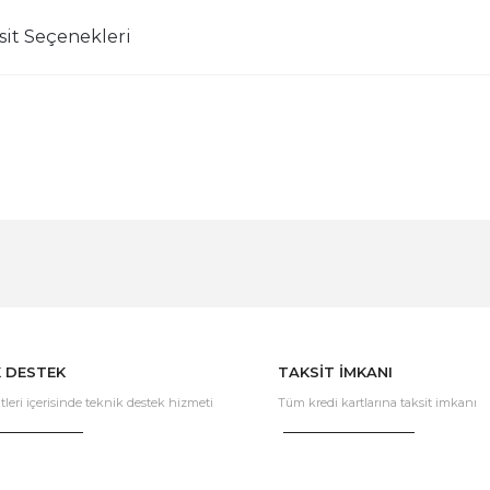
sit Seçenekleri
Bu ürüne ilk yorumu siz yapın!
Yorum Yaz
K DESTEK
TAKSİT İMKANI
tleri içerisinde teknik destek hizmeti
Tüm kredi kartlarına taksit imkanı