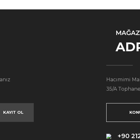
MAĞAZ
AD
anız
Hacımimi Mah
35/A Tophane
KAYIT OL
KON
+90 21