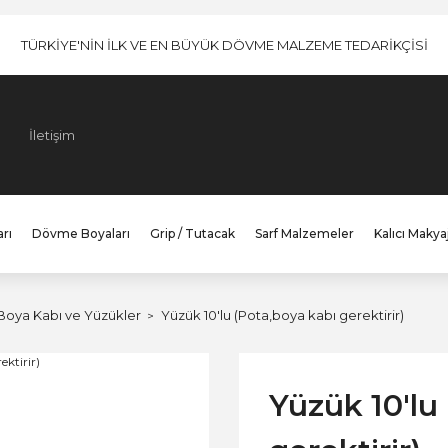
TÜRKİYE'NİN İLK VE EN BÜYÜK DÖVME MALZEME TEDARİKÇİSİ
İletişim
rı
Dövme Boyaları
Grip / Tutacak
Sarf Malzemeler
Kalıcı Makya
Boya Kabı ve Yüzükler
Yüzük 10'lu (Pota,boya kabı gerektirir)
Yüzük 10'lu