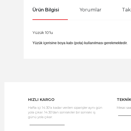
Ürün Bilgisi
Yorumlar
Tak
Yüzük 10'lu
Yüzük içerisine boya kabı (pota) kullanılması gerekmektedir.
HIZLI KARGO
TEKNİ
Hafta içi 14:30'a kadar verilen siparişler aynı gün
Mesai saa
yola çıkar. 14:30'dan sonrakiler bir sonraki iş
günü yola çıkar.