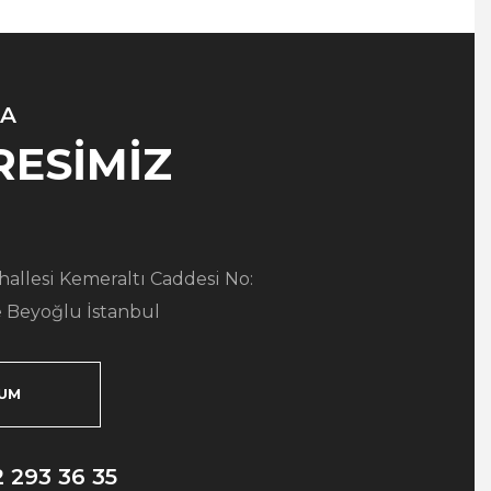
A
RESİMİZ
allesi Kemeraltı Caddesi No:
 Beyoğlu İstanbul
UM
2 293 36 35