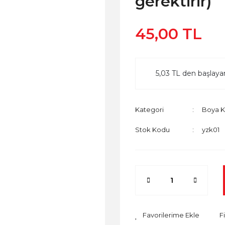
gerektirir)
45,00 TL
5,03 TL den başlayan
Kategori
Boya K
Stok Kodu
yzk01
F