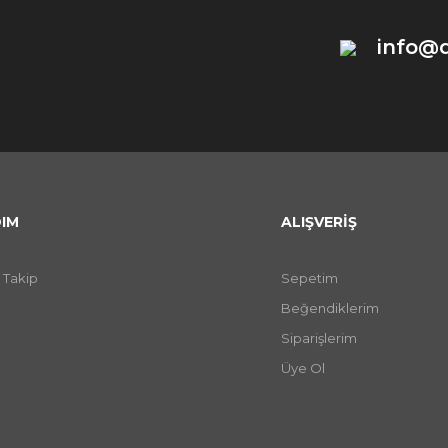
info@
IM
ALIŞVERİŞ
 Takip
Sepetim
Beğendiklerim
Siparişlerim
Üye Ol