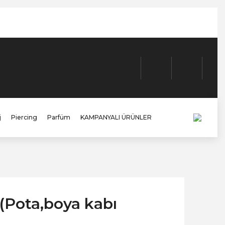
j
Piercing
Parfüm
KAMPANYALI ÜRÜNLER
 (Pota,boya kabı