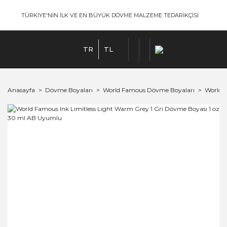
TÜRKİYE'NİN İLK VE EN BÜYÜK DÖVME MALZEME TEDARİKÇİSİ
TR
TL
Anasayfa
Dövme Boyaları
World Famous Dövme Boyaları
World 