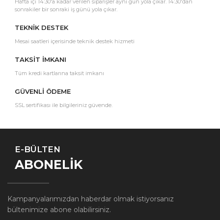
Hafta içi 14:30'a kadar verilen siparişler aynı gün yola çıkar. 14:30'dan
sonrakiler bir sonraki iş günü yola çıkar.
TEKNİK DESTEK
Mesai saatleri içerisinde teknik destek hizmeti
TAKSİT İMKANI
Tüm kredi kartlarına taksit imkanı
GÜVENLİ ÖDEME
SSL sertifikası ile bilgileriniz güvende.
E-BÜLTEN
ABONELİK
Kampanyalarımızdan haberdar olmak istiyorsanız
bültenimize abone olabilirsiniz.