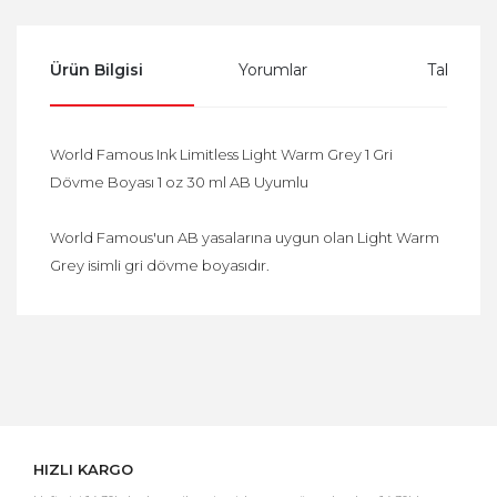
Ürün Bilgisi
Yorumlar
Taksit Se
World Famous Ink Limitless Light Warm Grey 1 Gri
Dövme Boyası 1 oz 30 ml AB Uyumlu
World Famous'un AB yasalarına uygun olan Light Warm
Grey isimli gri dövme boyasıdır.
Bu ürüne ilk yorumu siz yapın!
Yorum Yaz
HIZLI KARGO