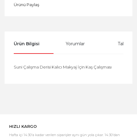
Ürünü Paylaş
Ürün Bilgisi
Yorumlar
Taksit Se
Suni Çalışma Derisi Kalıcı Makyaj İçin Kaş Çalışması
Bu ürüne ilk yorumu siz yapın!
Yorum Yaz
HIZLI KARGO
Hafta içi 14:30'a kadar verilen siparişler aynı gün yola çıkar. 14:30'dan