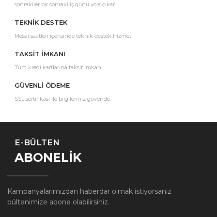
sonrakiler bir sonraki iş günü yola çıkar.
TEKNİK DESTEK
Mesai saatleri içerisinde teknik destek hizmeti
TAKSİT İMKANI
Tüm kredi kartlarına taksit imkanı
GÜVENLİ ÖDEME
SSL sertifikası ile bilgileriniz güvende.
E-BÜLTEN
ABONELİK
Kampanyalarımızdan haberdar olmak istiyorsanız
bültenimize abone olabilirsiniz.