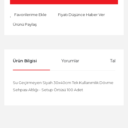
Fiyatı Düşünce Haber Ver
Ürünü Paylaş
Ürün Bilgisi
Yorumlar
Taksit Se
Su Geçirmeyen Siyah 30x40cm Tek Kullanımlık Dövme
Sehpası Altlığı - Setup Örtüsü 100 Adet
Bu ürüne ilk yorumu siz yapın!
Yorum Yaz