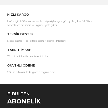
HIZLI KARGO
Hafta içi 14:30'a kadar verilen siparişler aynı gün yola çıkar. 14:30'dan
sonrakiler bir sonraki iş günü yola çıkar.
TEKNİK DESTEK
Mesai saatleri içerisinde teknik destek hizmeti
TAKSİT İMKANI
Tüm kredi kartlarına taksit imkanı
GÜVENLİ ÖDEME
SSL sertifikası ile bilgileriniz güvende.
E-BÜLTEN
ABONELİK