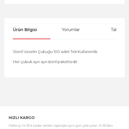
Ürün Bilgisi
Yorumlar
Taksit Se
Steril Vazelin Çubuğu 100 adet Tek Kullanımlık
Her çubuk ayrı ayrı steril pakettedir
Bu ürüne ilk yorumu siz yapın!
Yorum Yaz
HIZLI KARGO
Hafta içi 14:30'a kadar verilen siparişler aynı gün yola çıkar. 14:30'dan