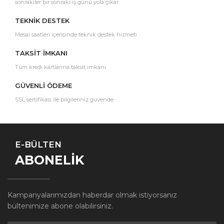
sonrakiler bir sonraki iş günü yola çıkar.
TEKNİK DESTEK
Mesai saatleri içerisinde teknik destek hizmeti
TAKSİT İMKANI
Tüm kredi kartlarına taksit imkanı
GÜVENLİ ÖDEME
SSL sertifikası ile bilgileriniz güvende.
E-BÜLTEN
ABONELİK
Kampanyalarımızdan haberdar olmak istiyorsanız
bültenimize abone olabilirsiniz.