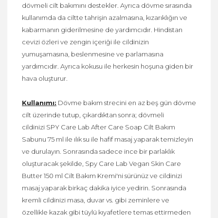
dövmeli cilt bakımını destekler. Ayrıca dövme sırasında
kullanımda da ciltte tahrişin azalmasına, kızarıklığın ve
kabarmanın giderilmesine de yardımcıdır. Hindistan
cevizi özleri ve zengin içeriği ile cildinizin
yumuşamasına, beslenmesine ve parlamasına
yardımcıdır. Ayrıca kokusu ile herkesin hoşuna giden bir
hava oluşturur.
Kullanımı:
Dövme bakım strecini en az beş gün dövme
cilt üzerinde tutup, çıkardıktan sonra; dövmeli
cildinizi SPY Care Lab After Care Soap Cilt Bakım
Sabunu 75 ml ile ılık su ile hafif masaj yaparak temizleyin
ve durulayın. Sonrasında sadece ince bir parlaklık
oluşturacak şekilde, Spy Care Lab Vegan Skin Care
Butter 150 ml Cilt Bakım Kremi'ni sürünüz ve cildinizi
masaj yaparak birkaç dakika iyice yedirin. Sonrasında
kremli cildinizi masa, duvar vs. gibi zeminlere ve
özellikle kazak gibi tüylü kıyafetlere temas ettirmeden