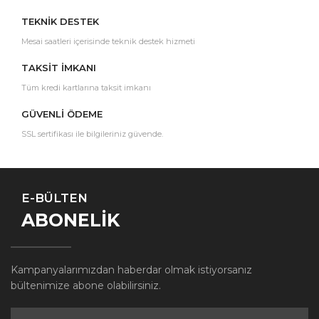
TEKNİK DESTEK
Mesai saatleri içerisinde teknik destek hizmeti
TAKSİT İMKANI
Tüm kredi kartlarına taksit imkanı
GÜVENLİ ÖDEME
SSL sertifikası ile bilgileriniz güvende.
E-BÜLTEN
ABONELİK
Kampanyalarımızdan haberdar olmak istiyorsanız
bültenimize abone olabilirsiniz.