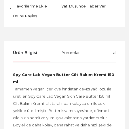
Fiyatı Düşünce Haber Ver
Ürünü Paylaş
Ürün Bilgisi
Yorumlar
Taksit Se
Spy Care Lab Vegan Butter Cilt Bakım Kremi 150
ml
Tamamen vegan içerik ve hindistan cevizi yağı özü ile
üretilen Spy Care Lab Vegan Skin Care Butter 150 ml
Cilt Bakım Kremi; cilt tarafından kolayca emilecek
şekilde üretilmiştir. Butter kıvamı sayesinde, dövmeli
cildinizin nemli ve yumuşak kalmasına yardımcı olur.
Böylelikle daha kolay, daha rahat ve daha hızlı şekilde