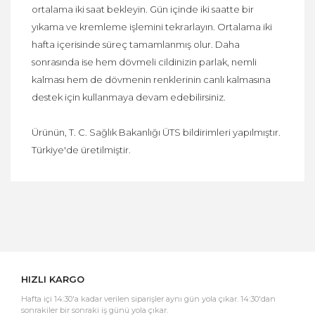
ortalama iki saat bekleyin. Gün içinde iki saatte bir
yıkama ve kremleme işlemini tekrarlayın. Ortalama iki
hafta içerisinde süreç tamamlanmış olur. Daha
sonrasında ise hem dövmeli cildinizin parlak, nemli
kalması hem de dövmenin renklerinin canlı kalmasına
destek için kullanmaya devam edebilirsiniz.
Ürünün, T. C. Sağlık Bakanlığı ÜTS bildirimleri yapılmıştır.
Türkiye'de üretilmiştir.
Bu ürüne ilk yorumu siz yapın!
Yorum Yaz
HIZLI KARGO
Hafta içi 14:30'a kadar verilen siparişler aynı gün yola çıkar. 14:30'dan
sonrakiler bir sonraki iş günü yola çıkar.