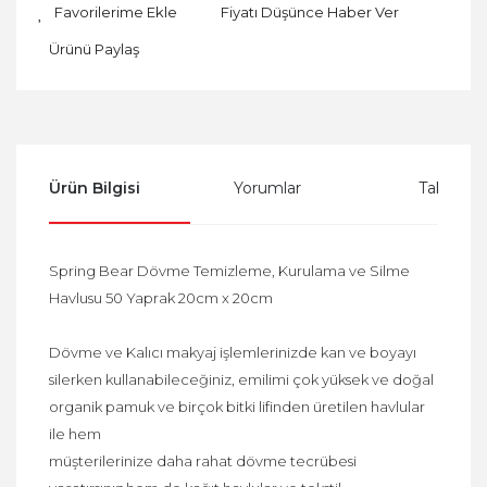
Fiyatı Düşünce Haber Ver
Ürünü Paylaş
Ürün Bilgisi
Yorumlar
Taksit Se
Spring Bear Dövme Temizleme, Kurulama ve Silme
Havlusu 50 Yaprak 20cm x 20cm
Dövme ve Kalıcı makyaj işlemlerinizde kan ve boyayı
silerken kullanabileceğiniz, emilimi çok yüksek ve doğal
organik pamuk ve birçok bitki lifinden üretilen havlular
ile hem
müşterilerinize daha rahat dövme tecrübesi