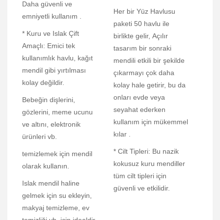
Daha güvenli ve
Her bir Yüz Havlusu
emniyetli kullanım .
paketi 50 havlu ile
* Kuru ve Islak Çift
birlikte gelir, Açılır
Amaçlı: Emici tek
tasarım bir sonraki
kullanımlık havlu, kağıt
mendili etkili bir şekilde
mendil gibi yırtılması
çıkarmayı çok daha
kolay değildir.
kolay hale getirir, bu da
onları evde veya
Bebeğin dişlerini,
seyahat ederken
gözlerini, meme ucunu
kullanım için mükemmel
ve altını, elektronik
kılar .
ürünleri vb.
* Cilt Tipleri: Bu nazik
temizlemek için mendil
kokusuz kuru mendiller
olarak kullanın.
tüm cilt tipleri için
Islak mendil haline
güvenli ve etkilidir.
gelmek için su ekleyin,
makyaj temizleme, ev
temizliği vb. için idealdir.