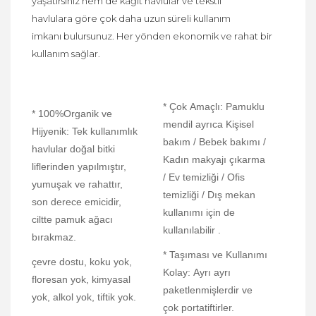
yaşatırsınız hem de kağıt havlular ve tekstil
havlulara göre çok daha uzun süreli kullanım
imkanı bulursunuz. Her yönden ekonomik ve rahat bir
kullanım sağlar.
* Çok Amaçlı: Pamuklu
* 100%Organik ve
mendil ayrıca Kişisel
Hijyenik: Tek kullanımlık
bakım / Bebek bakımı /
havlular doğal bitki
Kadın makyajı çıkarma
liflerinden yapılmıştır,
/ Ev temizliği / Ofis
yumuşak ve rahattır,
temizliği / Dış mekan
son derece emicidir,
kullanımı için de
ciltte pamuk ağacı
kullanılabilir .
bırakmaz.
* Taşıması ve Kullanımı
çevre dostu, koku yok,
Kolay: Ayrı ayrı
floresan yok, kimyasal
paketlenmişlerdir ve
yok, alkol yok, tiftik yok.
çok portatiftirler.