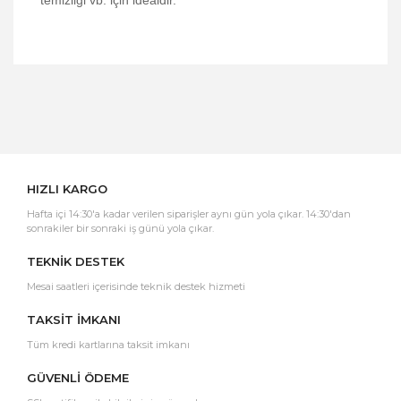
Bu ürüne ilk yorumu siz yapın!
Yorum Yaz
HIZLI KARGO
Hafta içi 14:30'a kadar verilen siparişler aynı gün yola çıkar. 14:30'dan
sonrakiler bir sonraki iş günü yola çıkar.
TEKNİK DESTEK
Mesai saatleri içerisinde teknik destek hizmeti
TAKSİT İMKANI
Tüm kredi kartlarına taksit imkanı
GÜVENLİ ÖDEME