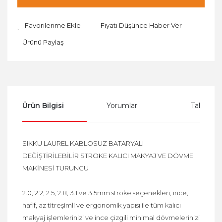
Fiyatı Düşünce Haber Ver
Ürünü Paylaş
Ürün Bilgisi
Yorumlar
Taksit Se
SIKKU LAUREL KABLOSUZ BATARYALI
DEĞİŞTİRİLEBİLİR STROKE KALICI MAKYAJ VE DÖVME
MAKİNESİ TURUNCU
2.0, 2.2, 2.5, 2.8, 3.1 ve 3.5mm stroke seçenekleri, ince,
hafif, az titreşimli ve ergonomik yapısı ile tüm kalıcı
makyaj işlemlerinizi ve ince çizgili minimal dövmelerinizi