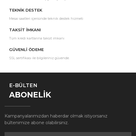
TEKNİK DESTEK
Mesai saatleri içerisinde teknik destek hizmeti
TAKSİT İMKANI
Tüm kredi kartlarına taksit imkanı
GÜVENLİ ÖDEME
SSL sertifikası ile bilgileriniz güvende.
E-BÜLTEN
ABONELİK
Kampanyalarımızdan haberdar olmak istiyorsanız
bültenimize abone olabilirsiniz.