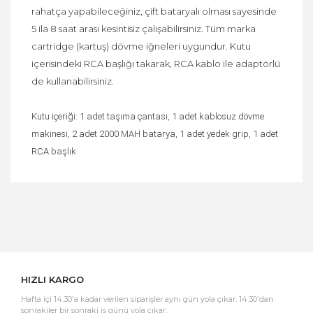
rahatça yapabileceğiniz, çift bataryalı olması sayesinde
5 ila 8 saat arası kesintisiz çalışabilirsiniz. Tüm marka
cartridge (kartuş) dövme iğneleri uygundur. Kutu
içerisindeki RCA başlığı takarak, RCA kablo ile adaptörlü
de kullanabilirsiniz.
Kutu içeriği: 1 adet taşıma çantası, 1 adet kablosuz dövme
makinesi, 2 adet 2000 MAH batarya, 1 adet yedek grip, 1 adet
RCA başlık
Bu ürüne ilk yorumu siz yapın!
Yorum Yaz
HIZLI KARGO
Hafta içi 14:30'a kadar verilen siparişler aynı gün yola çıkar. 14:30'dan
sonrakiler bir sonraki iş günü yola çıkar.