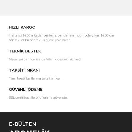
Yorum Yaz
HIZLI KARGO
Hafta içi 14:30'a kadar verilen siparişler aynı gün yola çıkar. 14:30'dan
sonrakiler bir sonraki iş günü yola çıkar.
TEKNİK DESTEK
Mesai saatleri içerisinde teknik destek hizmeti
TAKSİT İMKANI
Tüm kredi kartlarına taksit imkanı
GÜVENLİ ÖDEME
SSL sertifikası ile bilgileriniz güvende.
E-BÜLTEN