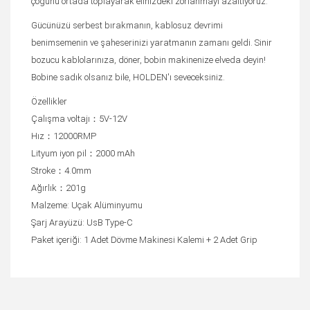
çoğunu ortada toplayarak elinizdeki zorlanmayı azaltıyoruz.
Gücünüzü serbest bırakmanın, kablosuz devrimi
benimsemenin ve şaheserinizi yaratmanın zamanı geldi. Sinir
bozucu kablolarınıza, döner, bobin makinenize elveda deyin!
Bobine sadık olsanız bile, HOLDEN'ı seveceksiniz.
Özellikler
Çalışma voltajı：5V-12V
Hız：12000RMP
Lityum iyon pil：2000 mAh
Stroke：4.0mm
Ağırlık：201g
Malzeme: Uçak Alüminyumu
Şarj Arayüzü: UsB Type-C
Paket içeriği: 1 Adet Dövme Makinesi Kalemi + 2 Adet Grip
Bu ürüne ilk yorumu siz yapın!