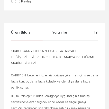
Ürünü Paylaş
Ürün Bilgisi
Yorumlar
Taksit Se
SIKKU CARRY ON KABLOSUZ BATARYALI
DEĞİŞTİRİLEBİLİR STROKE KALICI MAKYAJ VE DÖVME
MAKİNESİ MAVİ
CARRY ON, becerilerinizi en üst düzeye çıkarmak için size daha
fazla kontrol, daha fazla kolaylık ve içten dışa daha fazla
yenilik sunar.
Bu, mürekkep türünden uca/iğneye, uyguladığınız basınç
seviyesine ve ayar seçeneklerine kadar nasıl çalışmayı
sevdiğinizi öğrenen son teknolojiye sahip ilk makinemizdir.