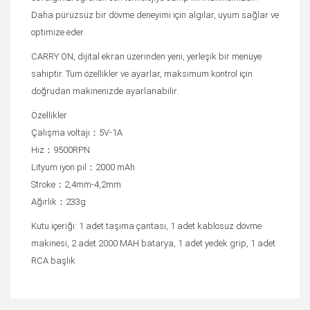
Daha pürüzsüz bir dövme deneyimi için algılar, uyum sağlar ve
optimize eder.
CARRY ON, dijital ekran üzerinden yeni, yerleşik bir menüye
sahiptir. Tüm özellikler ve ayarlar, maksimum kontrol için
doğrudan makinenizde ayarlanabilir.
Özellikler
Çalışma voltajı：5V-1A
Hız：9500RPN
Lityum iyon pil：2000 mAh
Stroke：2,4mm-4,2mm
Ağırlık：233g
Kutu içeriği: 1 adet taşıma çantası, 1 adet kablosuz dövme
makinesi, 2 adet 2000 MAH batarya, 1 adet yedek grip, 1 adet
RCA başlık
Bu ürüne ilk yorumu siz yapın!