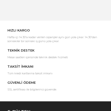
Yorum Yaz
HIZLI KARGO
Hafta içi 14:30'a kadar verilen siparişler aynı gün yola çıkar. 14:30'dan
sonrakiler bir sonraki iş günü yola çıkar.
TEKNİK DESTEK
Mesai saatleri içerisinde teknik destek hizmeti
TAKSİT İMKANI
Tüm kredi kartlarına taksit imkanı
GÜVENLİ ÖDEME
SSL sertifikası ile bilgileriniz güvende.