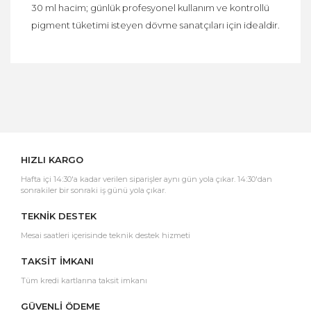
30 ml hacim; günlük profesyonel kullanım ve kontrollü
pigment tüketimi isteyen dövme sanatçıları için idealdir.
Bu ürüne ilk yorumu siz yapın!
Yorum Yaz
HIZLI KARGO
Hafta içi 14:30'a kadar verilen siparişler aynı gün yola çıkar. 14:30'dan
sonrakiler bir sonraki iş günü yola çıkar.
TEKNİK DESTEK
Mesai saatleri içerisinde teknik destek hizmeti
TAKSİT İMKANI
Tüm kredi kartlarına taksit imkanı
GÜVENLİ ÖDEME