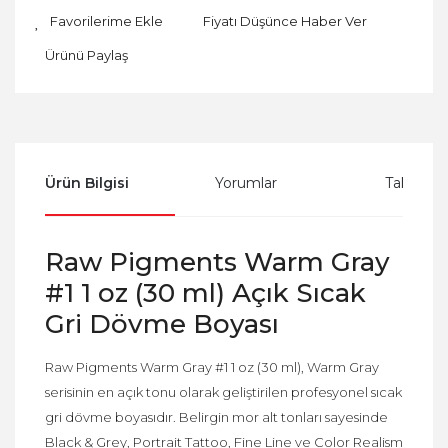
Fiyatı Düşünce Haber Ver
Ürünü Paylaş
Ürün Bilgisi
Yorumlar
Taksit Se
Raw Pigments Warm Gray
#1 1 oz (30 ml) Açık Sıcak
Gri Dövme Boyası
Raw Pigments Warm Gray #1 1 oz (30 ml), Warm Gray
serisinin en açık tonu olarak geliştirilen profesyonel sıcak
gri dövme boyasıdır. Belirgin mor alt tonları sayesinde
Black & Grey, Portrait Tattoo, Fine Line ve Color Realism