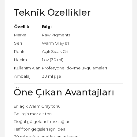
Teknik Özellikler
Özellik
Bilgi
Marka
Raw Pigments
Seri
Warm Gray #1
Renk
Açık Sıcak Gri
Hacim
1 oz (30 ml)
Kullanım Alanı
Profesyonel dövme uygulamaları
Ambalaj
30 ml şişe
Öne Çıkan Avantajları
En açık Warm Gray tonu
Belirgin mor alt ton
Doğal gölgelendirme sağlar
Hafif ton geçişleri için ideal
30 ml profesyonel kullanım hacmi