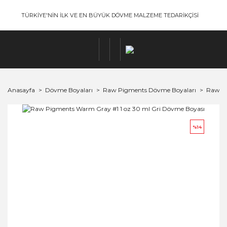
TÜRKİYE'NİN İLK VE EN BÜYÜK DÖVME MALZEME TEDARİKÇİSİ
Anasayfa
Dövme Boyaları
Raw Pigments Dövme Boyaları
Raw Pi
%14