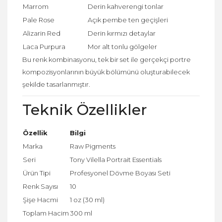
Marrom
Derin kahverengi tonlar
Pale Rose
Açık pembe ten geçişleri
Alizarin Red
Derin kırmızı detaylar
Laca Purpura
Mor alt tonlu gölgeler
Bu renk kombinasyonu, tek bir set ile gerçekçi portre
kompozisyonlarının büyük bölümünü oluşturabilecek
şekilde tasarlanmıştır.
Teknik Özellikler
Özellik
Bilgi
Marka
Raw Pigments
Seri
Tony Vilella Portrait Essentials
Ürün Tipi
Profesyonel Dövme Boyası Seti
Renk Sayısı
10
Şişe Hacmi
1 oz (30 ml)
Toplam Hacim
300 ml