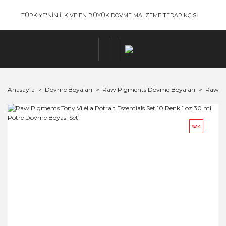
TÜRKİYE'NİN İLK VE EN BÜYÜK DÖVME MALZEME TEDARİKÇİSİ
Anasayfa
Dövme Boyaları
Raw Pigments Dövme Boyaları
Raw Pi
%14