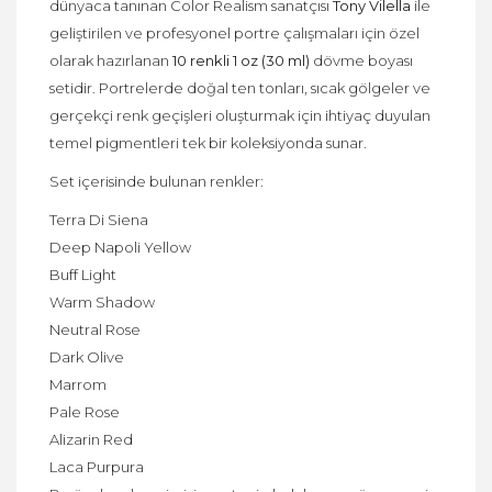
dünyaca tanınan Color Realism sanatçısı
Tony Vilella
ile
geliştirilen ve profesyonel portre çalışmaları için özel
olarak hazırlanan
10 renkli 1 oz (30 ml)
dövme boyası
setidir. Portrelerde doğal ten tonları, sıcak gölgeler ve
gerçekçi renk geçişleri oluşturmak için ihtiyaç duyulan
temel pigmentleri tek bir koleksiyonda sunar.
Set içerisinde bulunan renkler:
Terra Di Siena
Deep Napoli Yellow
Buff Light
Warm Shadow
Neutral Rose
Dark Olive
Marrom
Pale Rose
Alizarin Red
Laca Purpura