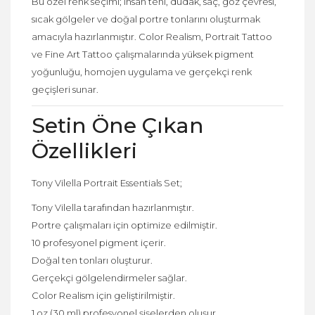
Bu özel renk seçimi; insan teni, dudak, saç, göz çevresi,
sıcak gölgeler ve doğal portre tonlarını oluşturmak
amacıyla hazırlanmıştır. Color Realism, Portrait Tattoo
ve Fine Art Tattoo çalışmalarında yüksek pigment
yoğunluğu, homojen uygulama ve gerçekçi renk
geçişleri sunar.
Setin Öne Çıkan
Özellikleri
Tony Vilella Portrait Essentials Set;
Tony Vilella tarafından hazırlanmıştır.
Portre çalışmaları için optimize edilmiştir.
10 profesyonel pigment içerir.
Doğal ten tonları oluşturur.
Gerçekçi gölgelendirmeler sağlar.
Color Realism için geliştirilmiştir.
1 oz (30 ml) profesyonel şişelerden oluşur.