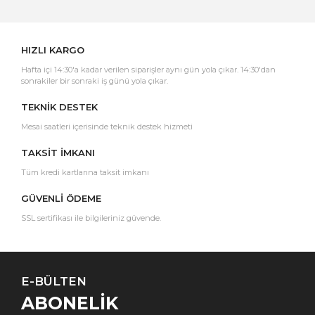
Yorum Yaz
HIZLI KARGO
Hafta içi 14:30'a kadar verilen siparişler aynı gün yola çıkar. 14:30'dan
sonrakiler bir sonraki iş günü yola çıkar.
TEKNİK DESTEK
Mesai saatleri içerisinde teknik destek hizmeti
TAKSİT İMKANI
Tüm kredi kartlarına taksit imkanı
GÜVENLİ ÖDEME
SSL sertifikası ile bilgileriniz güvende.
E-BÜLTEN
ABONELİK