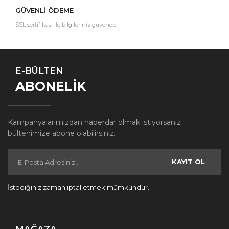
GÜVENLİ ÖDEME
SSL sertifikası ile bilgileriniz güvende.
E-BÜLTEN
ABONELİK
Kampanyalarımızdan haberdar olmak istiyorsanız
bültenimize abone olabilirsiniz.
KAYIT OL
İstediğiniz zaman iptal etmek mümkündür.
MAĞAZA