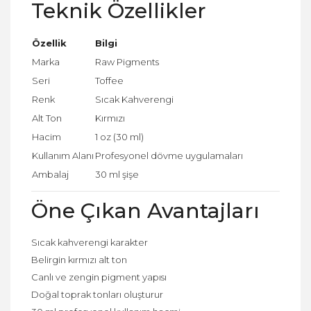
Teknik Özellikler
Özellik
Bilgi
Marka
Raw Pigments
Seri
Toffee
Renk
Sıcak Kahverengi
Alt Ton
Kırmızı
Hacim
1 oz (30 ml)
Kullanım Alanı
Profesyonel dövme uygulamaları
Ambalaj
30 ml şişe
Öne Çıkan Avantajları
Sıcak kahverengi karakter
Belirgin kırmızı alt ton
Canlı ve zengin pigment yapısı
Doğal toprak tonları oluşturur