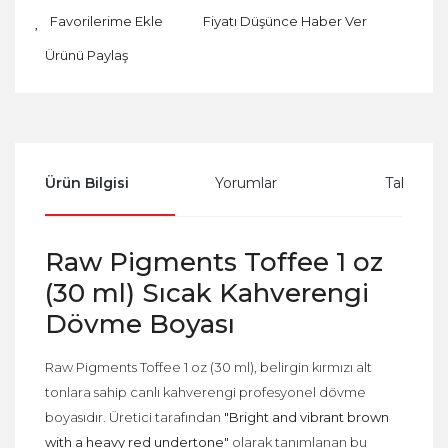
Fiyatı Düşünce Haber Ver
Ürünü Paylaş
Ürün Bilgisi
Yorumlar
Taksit Se
Raw Pigments Toffee 1 oz
(30 ml) Sıcak Kahverengi
Dövme Boyası
Raw Pigments Toffee 1 oz (30 ml), belirgin kırmızı alt
tonlara sahip canlı kahverengi profesyonel dövme
boyasıdır. Üretici tarafından
"Bright and vibrant brown
with a heavy red undertone"
olarak tanımlanan bu