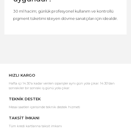
30 ml hacim; günlük profesyonel kullanım ve kontrollü
pigment tüketimi isteyen dövme sanatçıları için idealdir.
Bu ürüne ilk yorumu siz yapın!
Yorum Yaz
HIZLI KARGO
Hafta içi 14:30'a kadar verilen siparişler aynı gün yola çıkar. 14:30'dan
sonrakiler bir sonraki iş günü yola çıkar.
TEKNİK DESTEK
Mesai saatleri içerisinde teknik destek hizmeti
TAKSİT İMKANI
Tüm kredi kartlarına taksit imkanı