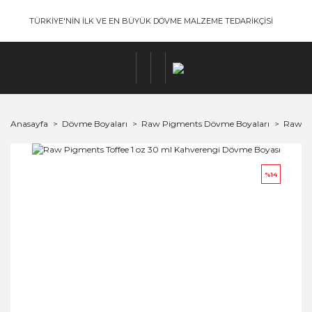
TÜRKİYE'NİN İLK VE EN BÜYÜK DÖVME MALZEME TEDARİKÇİSİ
Anasayfa
Dövme Boyaları
Raw Pigments Dövme Boyaları
Raw Pi
%14