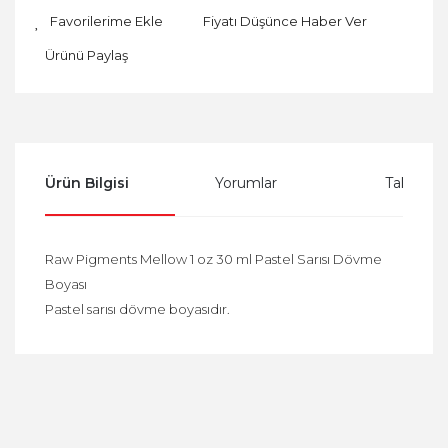
Fiyatı Düşünce Haber Ver
Ürünü Paylaş
Ürün Bilgisi
Yorumlar
Taksit Se
Raw Pigments Mellow 1 oz 30 ml Pastel Sarısı Dövme
Boyası
Pastel sarısı dövme boyasıdır.
Bu ürüne ilk yorumu siz yapın!
Yorum Yaz