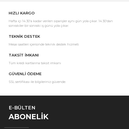
HIZLI KARGO
Hafta içi 14:30'a kadar verilen siparişler aynı gün yola çıkar. 14:30'dan
sonrakiler bir sonraki iş günü yola çıkar.
TEKNİK DESTEK
Mesai saatleri içerisinde teknik destek hizmeti
TAKSİT İMKANI
Tüm kredi kartlarına taksit imkanı
GÜVENLİ ÖDEME
SSL sertifikası ile bilgileriniz güvende.
E-BÜLTEN
ABONELİK