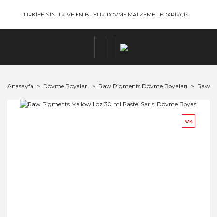
TÜRKİYE'NİN İLK VE EN BÜYÜK DÖVME MALZEME TEDARİKÇİSİ
Anasayfa
Dövme Boyaları
Raw Pigments Dövme Boyaları
Raw Pi
%14