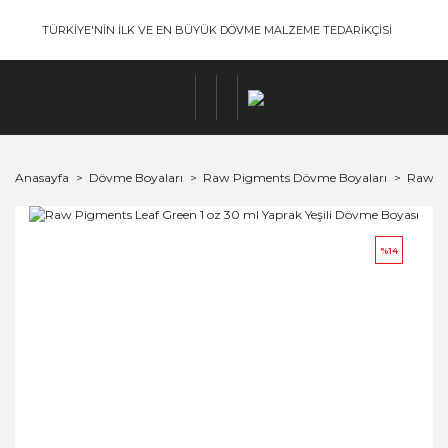
TÜRKİYE'NİN İLK VE EN BÜYÜK DÖVME MALZEME TEDARİKÇİSİ
Anasayfa
Dövme Boyaları
Raw Pigments Dövme Boyaları
Raw Pi
%14