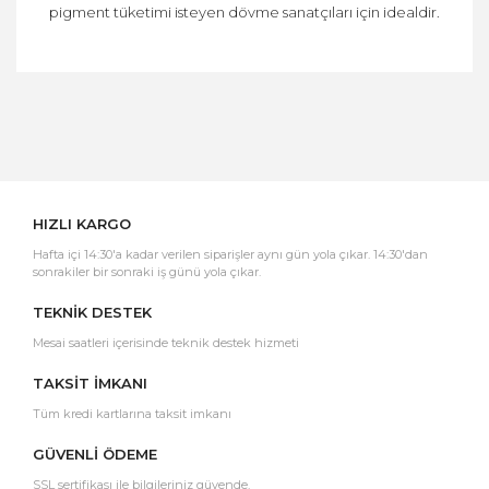
pigment tüketimi isteyen dövme sanatçıları için idealdir.
Bu ürüne ilk yorumu siz yapın!
Yorum Yaz
HIZLI KARGO
Hafta içi 14:30'a kadar verilen siparişler aynı gün yola çıkar. 14:30'dan
sonrakiler bir sonraki iş günü yola çıkar.
TEKNİK DESTEK
Mesai saatleri içerisinde teknik destek hizmeti
TAKSİT İMKANI
Tüm kredi kartlarına taksit imkanı
GÜVENLİ ÖDEME
SSL sertifikası ile bilgileriniz güvende.