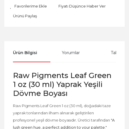
Fiyatı Düşünce Haber Ver
Ürünü Paylaş
Ürün Bilgisi
Yorumlar
Taksit Se
Raw Pigments Leaf Green
1 oz (30 ml) Yaprak Yeşili
Dövme Boyası
Raw Pigments Leaf Green 1 oz (30 ml), doğadaki taze
yaprak tonlarından ilham alınarak geliştirilen
profesyonel yeşil dövme boyasıdır. Üretici tarafından
"A
lush green hue, a perfect addition to your palette."