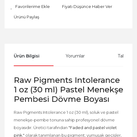
Fiyatı Düşünce Haber Ver
Ürünü Paylaş
Ürün Bilgisi
Yorumlar
Taksit Se
Raw Pigments Intolerance
1 oz (30 ml) Pastel Menekşe
Pembesi Dövme Boyası
Raw Pigments Intolerance 1 oz (30 ml), soluk ve pastel
menekşe-pembe tonuna sahip profesyonel dövme
boyasıdır. Üretici tarafından
"Faded and pastel violet
pink."
olarak tanımlanan bu pigment; yumuşak geçişler,