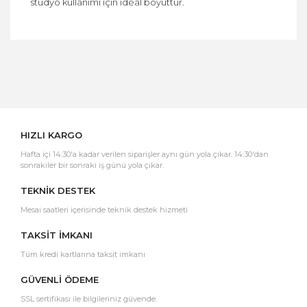
stüdyo kullanımı için ideal boyuttur.
Bu ürüne ilk yorumu siz yapın!
Yorum Yaz
HIZLI KARGO
Hafta içi 14:30'a kadar verilen siparişler aynı gün yola çıkar. 14:30'dan
sonrakiler bir sonraki iş günü yola çıkar.
TEKNİK DESTEK
Mesai saatleri içerisinde teknik destek hizmeti
TAKSİT İMKANI
Tüm kredi kartlarına taksit imkanı
GÜVENLİ ÖDEME
SSL sertifikası ile bilgileriniz güvende.