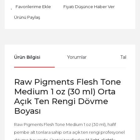
Fiyatı Düşünce Haber Ver
Ürünü Paylaş
Ürün Bilgisi
Yorumlar
Taksit Se
Raw Pigments Flesh Tone
Medium 1 oz (30 ml) Orta
Açık Ten Rengi Dövme
Boyası
Raw Pigments Flesh Tone Medium 1 oz (30 ml), hafif
pembe alt tonlara sahip orta açık ten rengi profesyonel
dövme boyasıdır. Üretici tarafından
"A light, slightly