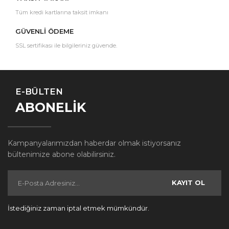
Tüm kredi kartlarına taksit imkanı
GÜVENLİ ÖDEME
SSL sertifikası ile bilgileriniz güvende.
E-BÜLTEN
ABONELİK
Kampanyalarımızdan haberdar olmak istiyorsanız
bültenimize abone olabilirsiniz.
KAYIT OL
İstediğiniz zaman iptal etmek mümkündür.