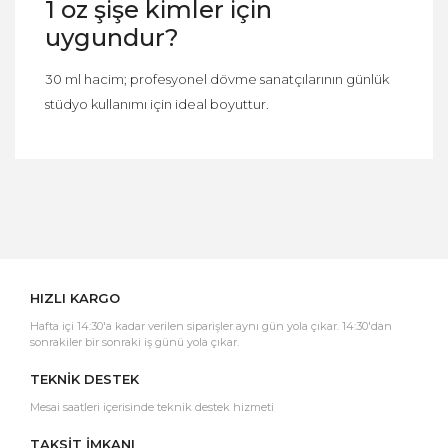
1 oz şişe kimler için
uygundur?
30 ml hacim; profesyonel dövme sanatçılarının günlük
stüdyo kullanımı için ideal boyuttur.
Bu ürüne ilk yorumu siz yapın!
Yorum Yaz
HIZLI KARGO
Hafta içi 14:30'a kadar verilen siparişler aynı gün yola çıkar. 14:30'dan
sonrakiler bir sonraki iş günü yola çıkar.
TEKNİK DESTEK
Mesai saatleri içerisinde teknik destek hizmeti
TAKSİT İMKANI