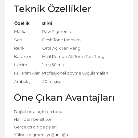
Teknik Özellikler
Özellik
Bilgi
Marka
Raw Pigments
Seri
Flesh Tone Medium
Renk
Orta Açık Ten Rengi
Karakter
Hafif Pembe Alt Tonlu Ten Rengi
Hacim
1 oz (30 ml)
Kullanım Alanı
Profesyonel dövme uygulamaları
Ambalaj
30 ml şişe
Öne Çıkan Avantajları
Doğal orta açık ten tonu
Hafif pembe alt ton
Gerçekçi cilt geçişleri
Yüksek pigment yoğunluğu