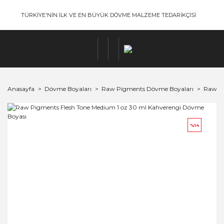
TÜRKİYE'NİN İLK VE EN BÜYÜK DÖVME MALZEME TEDARİKÇİSİ
Anasayfa
Dövme Boyaları
Raw Pigments Dövme Boyaları
Raw Pi
%14