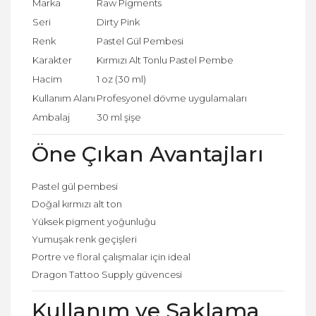
Marka
Raw Pigments
Seri
Dirty Pink
Renk
Pastel Gül Pembesi
Karakter
Kırmızı Alt Tonlu Pastel Pembe
Hacim
1 oz (30 ml)
Kullanım Alanı
Profesyonel dövme uygulamaları
Ambalaj
30 ml şişe
Öne Çıkan Avantajları
Pastel gül pembesi
Doğal kırmızı alt ton
Yüksek pigment yoğunluğu
Yumuşak renk geçişleri
Portre ve floral çalışmalar için ideal
Dragon Tattoo Supply güvencesi
Kullanım ve Saklama