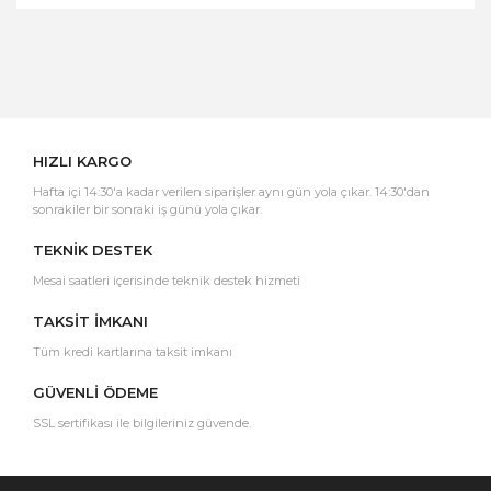
Bu ürüne ilk yorumu siz yapın!
Yorum Yaz
HIZLI KARGO
Hafta içi 14:30'a kadar verilen siparişler aynı gün yola çıkar. 14:30'dan
sonrakiler bir sonraki iş günü yola çıkar.
TEKNİK DESTEK
Mesai saatleri içerisinde teknik destek hizmeti
TAKSİT İMKANI
Tüm kredi kartlarına taksit imkanı
GÜVENLİ ÖDEME
SSL sertifikası ile bilgileriniz güvende.