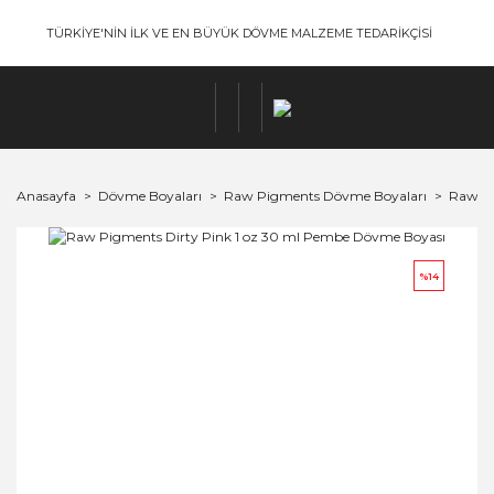
TÜRKİYE'NİN İLK VE EN BÜYÜK DÖVME MALZEME TEDARİKÇİSİ
Anasayfa
Dövme Boyaları
Raw Pigments Dövme Boyaları
Raw Pi
%14