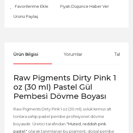
Fiyatı Düşünce Haber Ver
Ürünü Paylaş
Ürün Bilgisi
Yorumlar
Taksit Se
Raw Pigments Dirty Pink 1
oz (30 ml) Pastel Gül
Pembesi Dövme Boyası
Raw Pigments Dirty Pink 1 oz (30 ml), soluk kırmızı alt
tonlara sahip pastel pembe profesyonel dövme
boyasıdır. Üretici tarafından
"Muted, reddish pink
pastel."
olarak tanımlanan bu pigment; doğal pembe