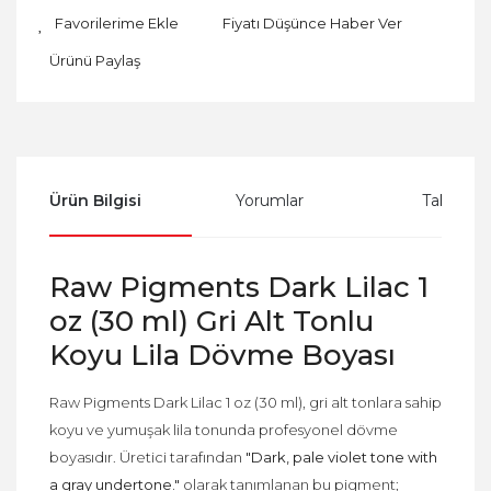
Fiyatı Düşünce Haber Ver
Ürünü Paylaş
Ürün Bilgisi
Yorumlar
Taksit Se
Raw Pigments Dark Lilac 1
oz (30 ml) Gri Alt Tonlu
Koyu Lila Dövme Boyası
Raw Pigments Dark Lilac 1 oz (30 ml), gri alt tonlara sahip
koyu ve yumuşak lila tonunda profesyonel dövme
boyasıdır. Üretici tarafından
"Dark, pale violet tone with
a gray undertone."
olarak tanımlanan bu pigment;