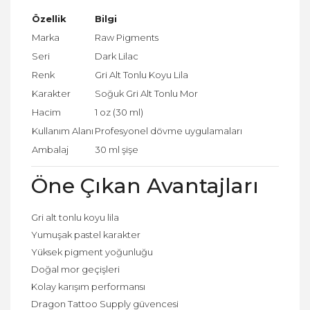
Özellik
Bilgi
Marka
Raw Pigments
Seri
Dark Lilac
Renk
Gri Alt Tonlu Koyu Lila
Karakter
Soğuk Gri Alt Tonlu Mor
Hacim
1 oz (30 ml)
Kullanım Alanı
Profesyonel dövme uygulamaları
Ambalaj
30 ml şişe
Öne Çıkan Avantajları
Gri alt tonlu koyu lila
Yumuşak pastel karakter
Yüksek pigment yoğunluğu
Doğal mor geçişleri
Kolay karışım performansı
Dragon Tattoo Supply güvencesi