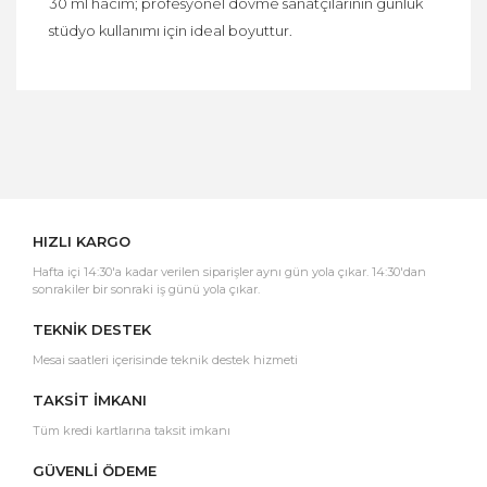
30 ml hacim; profesyonel dövme sanatçılarının günlük
stüdyo kullanımı için ideal boyuttur.
Bu ürüne ilk yorumu siz yapın!
Yorum Yaz
HIZLI KARGO
Hafta içi 14:30'a kadar verilen siparişler aynı gün yola çıkar. 14:30'dan
sonrakiler bir sonraki iş günü yola çıkar.
TEKNİK DESTEK
Mesai saatleri içerisinde teknik destek hizmeti
TAKSİT İMKANI
Tüm kredi kartlarına taksit imkanı
GÜVENLİ ÖDEME