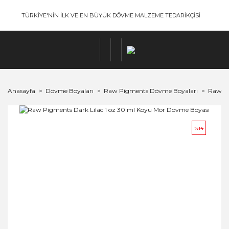
TÜRKİYE'NİN İLK VE EN BÜYÜK DÖVME MALZEME TEDARİKÇİSİ
Anasayfa
Dövme Boyaları
Raw Pigments Dövme Boyaları
Raw Pi
%14