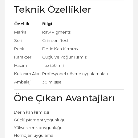
Teknik Özellikler
Özellik
Bilgi
Marka
Raw Pigments
Seri
Crimson Red
Renk
Derin Kan Kırmızısı
Karakter
Güçlü ve Yoğun Kırmızı
Hacim
1 oz (30 ml)
Kullanım Alanı
Profesyonel dövme uygulamaları
Ambalaj
30 ml şişe
Öne Çıkan Avantajları
Derin kan kırmızısı
Güçlü pigment yoğunluğu
Yüksek renk doygunluğu
Homojen uygulama