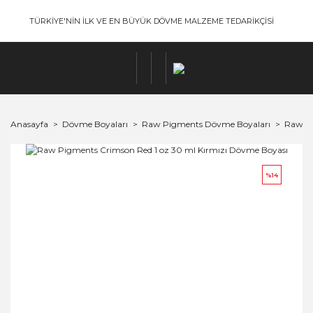
TÜRKİYE'NİN İLK VE EN BÜYÜK DÖVME MALZEME TEDARİKÇİSİ
Anasayfa
Dövme Boyaları
Raw Pigments Dövme Boyaları
Raw Pi
%14