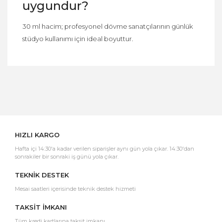
uygundur?
30 ml hacim; profesyonel dövme sanatçılarının günlük
stüdyo kullanımı için ideal boyuttur.
Bu ürüne ilk yorumu siz yapın!
Yorum Yaz
HIZLI KARGO
Hafta içi 14:30'a kadar verilen siparişler aynı gün yola çıkar. 14:30'dan
sonrakiler bir sonraki iş günü yola çıkar.
TEKNİK DESTEK
Mesai saatleri içerisinde teknik destek hizmeti
TAKSİT İMKANI
Tüm kredi kartlarına taksit imkanı