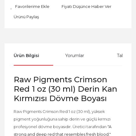
Fiyatı Düşünce Haber Ver
Ürünü Paylaş
Ürün Bilgisi
Yorumlar
Taksit Se
Raw Pigments Crimson
Red 1 oz (30 ml) Derin Kan
Kırmızısı Dövme Boyası
Raw Pigments Crimson Red 1 oz (30 ml), yüksek
pigment yoğunluğuna sahip derin ve güçlü kırmızı
profesyonel dövme boyasıdır. Üretici tarafından
"A
strong and deep red that resembles fresh blood."