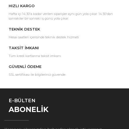
HIZLI KARGO
Hafta içi 14:30'a kadar verilen siparişler aynı gün yola çıkar. 14:30'dan
sonrakiler bir sonraki iş günü yola çıkar.
TEKNİK DESTEK
Mesai saatleri içerisinde teknik destek hizmeti
TAKSİT İMKANI
Tüm kredi kartlarına taksit imkanı
GÜVENLİ ÖDEME
SSL sertifikası ile bilgileriniz güvende.
E-BÜLTEN
ABONELİK