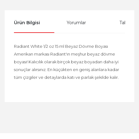
Ürün Bilgisi
Yorumlar
Taksit Se
Radiant White 1/2 oz 15 ml Beyaz Dövme Boyası
Amerikan markası Radiant'ın meşhur beyaz dövme
boyası! Kalıcılık olarak birçok beyaz boyadan daha iyi
sonuçlar alırsınız. En küçükten en geniş alanlara kadar
tüm çizgiler ve detaylarda katı ve parlak şekilde kalır.
Bu ürüne ilk yorumu siz yapın!
Yorum Yaz