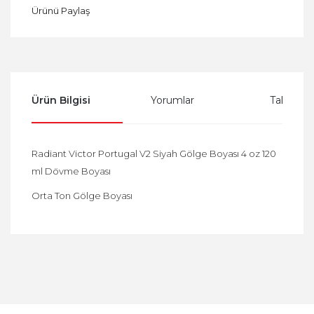
Ürünü Paylaş
Ürün Bilgisi
Yorumlar
Taksit Se
Radiant Victor Portugal V2 Siyah Gölge Boyası 4 oz 120
ml Dövme Boyası
Orta Ton Gölge Boyası
Bu ürüne ilk yorumu siz yapın!
Yorum Yaz