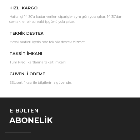
HIZLI KARGO
Hafta içi 14:30'a kadar verilen siparişler aynı gün yola çıkar. 14:30'dan
sonrakiler bir sonraki iş günü yola çıkar.
TEKNİK DESTEK
Mesai saatleri içerisinde teknik destek hizmeti
TAKSİT İMKANI
Tüm kredi kartlarına taksit imkanı
GÜVENLİ ÖDEME
SSL sertifikası ile bilgileriniz güvende.
E-BÜLTEN
ABONELİK