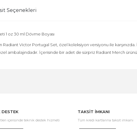
sit Seçenekleri
Seti 1 oz 30 ml Dövme Boyası
 Radiant Victor Portugal Set, özel koleksiyon versiyonu ile karşınızda.
özel ambalajındadır. İçerisinde bir adet de sürpriz Radiant Merch ürün
Bu ürüne ilk yorumu siz yapın!
Yorum Yaz
K DESTEK
TAKSİT İMKANI
tleri içerisinde teknik destek hizmeti
Tüm kredi kartlarına taksit imkanı