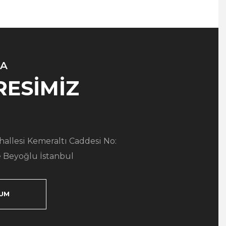
A
RESİMİZ
allesi Kemeraltı Caddesi No:
 Beyoğlu İstanbul
UM