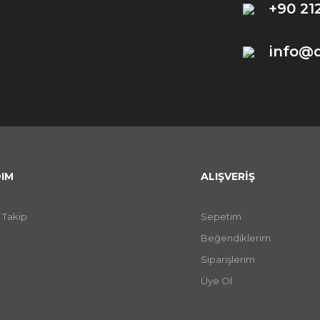
+90 21
info@
IM
ALIŞVERİŞ
 Takip
Sepetim
Beğendiklerim
Siparişlerim
Üye Ol