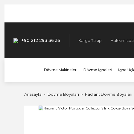
+90 212 293 36 35
Kargo Takip
Hakkımızda
Dövme Makineleri
Dövme İğneleri
İğne Uçla
Anasayfa
Dövme Boyaları
Radiant Dövme Boyaları