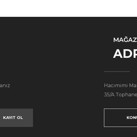
MAĞAZ
AD
anız
Hacımimi Mah
35/A Tophane
KAYIT OL
KON