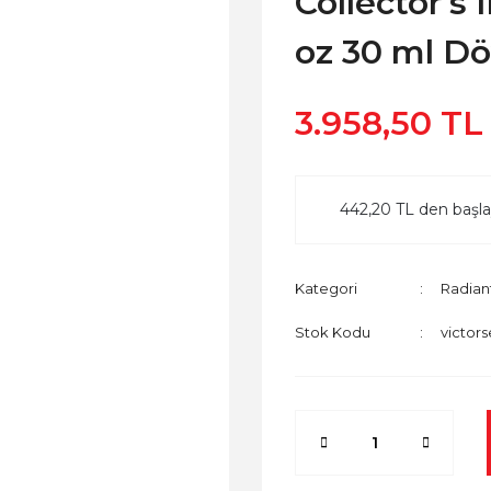
Collector's 
oz 30 ml D
3.958,50 TL
442,20 TL den başlay
Kategori
Radiant
Stok Kodu
victors