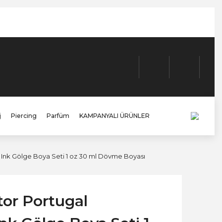
j
Piercing
Parfüm
KAMPANYALI ÜRÜNLER
s Ink Gölge Boya Seti 1 oz 30 ml Dövme Boyası
tor Portugal