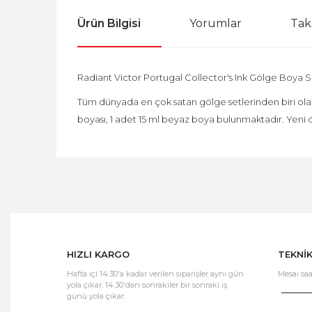
Ürün Bilgisi
Yorumlar
Tak
Radiant Victor Portugal Collector's Ink Gölge Boya 
Tüm dünyada en çok satan gölge setlerinden biri olan
boyası, 1 adet 15 ml beyaz boya bulunmaktadır. Yeni 
HIZLI KARGO
TEKNİ
Hafta içi 14:30'a kadar verilen siparişler aynı gün
Mesai saa
yola çıkar. 14:30'dan sonrakiler bir sonraki iş
günü yola çıkar.