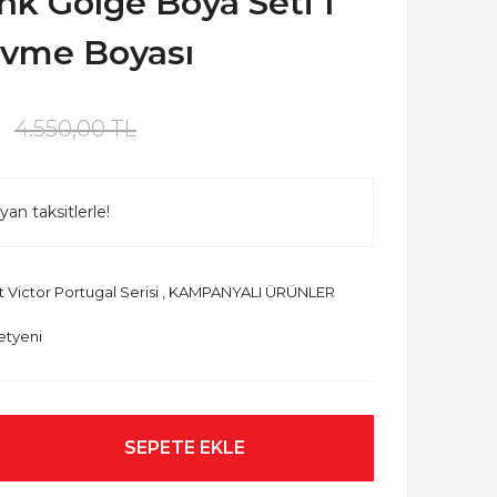
Ink Gölge Boya Seti 1
övme Boyası
4.550,00 TL
an taksitlerle!
 Victor Portugal Serisi
,
KAMPANYALI ÜRÜNLER
etyeni
SEPETE EKLE