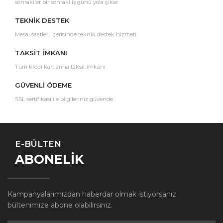
sonrakiler bir sonraki iş günü yola çıkar.
TEKNİK DESTEK
Mesai saatleri içerisinde teknik destek hizmeti
TAKSİT İMKANI
Tüm kredi kartlarına taksit imkanı
GÜVENLİ ÖDEME
SSL sertifikası ile bilgileriniz güvende.
E-BÜLTEN
ABONELİK
Kampanyalarımızdan haberdar olmak istiyorsanız
bültenimize abone olabilirsiniz.