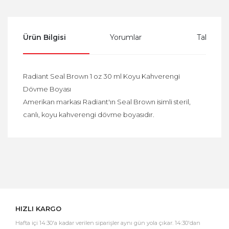
Ürün Bilgisi
Yorumlar
Taksit Se
Radiant Seal Brown 1 oz 30 ml Koyu Kahverengi
Dövme Boyası
Amerikan markası Radiant'ın Seal Brown isimli steril,
canlı, koyu kahverengi dövme boyasıdır.
Bu ürüne ilk yorumu siz yapın!
Yorum Yaz
HIZLI KARGO
Hafta içi 14:30'a kadar verilen siparişler aynı gün yola çıkar. 14:30'dan