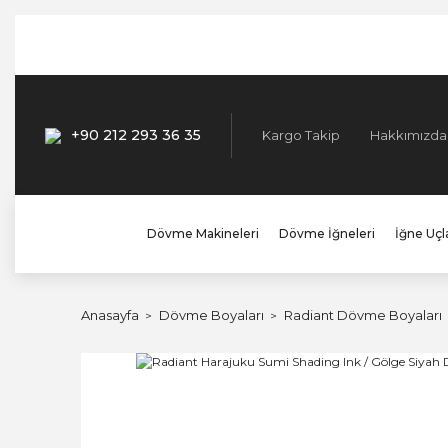
+90 212 293 36 35
Kargo Takip
Hakkımızda
Dövme Makineleri
Dövme İğneleri
İğne Uçla
Anasayfa
Dövme Boyaları
Radiant Dövme Boyaları