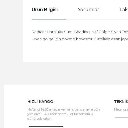
Ürün Bilgisi
Yorumlar
Tak
Radiant Harajuku Sumi Shading Ink / Gölge Siyah D
Siyah gölge için dövme boyasıdır. Özellikle asian japo
HIZLI KARGO
TEKNİ
Hafta içi 14:30'a kadar verilen siparişler aynı gün
Mesai saa
yola çıkar. 14:30'dan sonrakiler bir sonraki iş
günü yola çıkar.