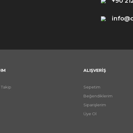
+90 21
info@
IM
ALIŞVERİŞ
 Takip
Sepetim
Beğendiklerim
Siparişlerim
Üye Ol