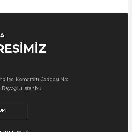
A
RESİMİZ
allesi Kemeraltı Caddesi No:
 Beyoğlu İstanbul
UM