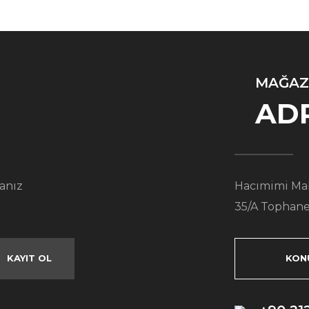
MAĞAZ
AD
anız
Hacımimi Mah
35/A Tophane
KAYIT OL
KON