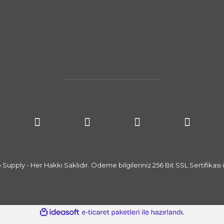
upply - Her Hakkı Saklıdır. Ödeme bilgileriniz 256 Bit SSL Sertifikası i
ile
ideasoft
e-
hazırlandı.
ticaret