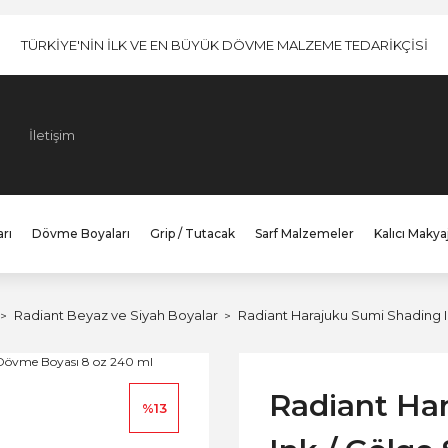
TÜRKİYE'NİN İLK VE EN BÜYÜK DÖVME MALZEME TEDARİKÇİSİ
İletişim
rı
Dövme Boyaları
Grip / Tutacak
Sarf Malzemeler
Kalıcı Makya
Radiant Beyaz ve Siyah Boyalar
Radiant Harajuku Sumi Shading I
Radiant Ha
%13