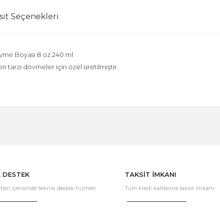
sit Seçenekleri
övme Boyası 8 oz 240 ml
n tarzı dövmeler için özel üretilmiştir.
Bu ürüne ilk yorumu siz yapın!
Yorum Yaz
K DESTEK
TAKSİT İMKANI
tleri içerisinde teknik destek hizmeti
Tüm kredi kartlarına taksit imkanı