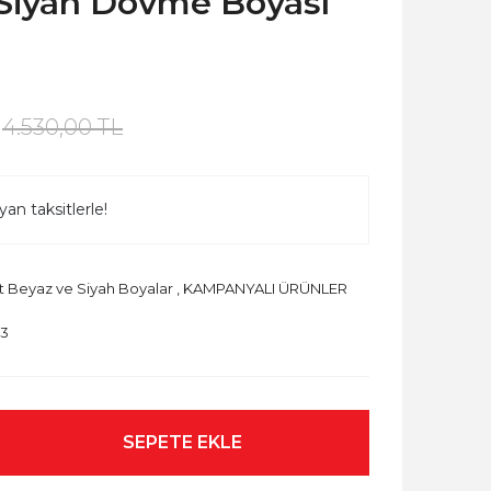
 Siyah Dövme Boyası
4.530,00 TL
an taksitlerle!
t Beyaz ve Siyah Boyalar
,
KAMPANYALI ÜRÜNLER
3
SEPETE EKLE