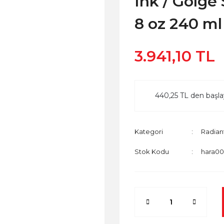
Ink / Gölge
8 oz 240 ml
3.941,10 TL
440,25 TL den başlay
Kategori
Radian
Stok Kodu
hara00