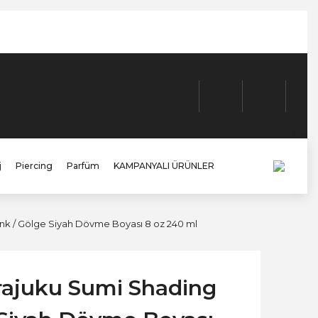
j
Piercing
Parfüm
KAMPANYALI ÜRÜNLER
nk / Gölge Siyah Dövme Boyası 8 oz 240 ml
rajuku Sumi Shading