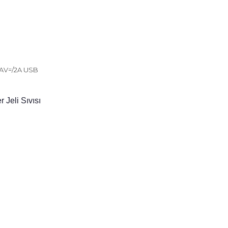
/9AV=/2A USB
 Jeli Sıvısı