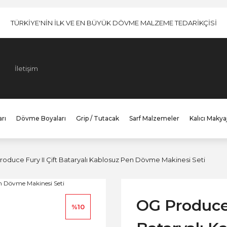
TÜRKİYE'NİN İLK VE EN BÜYÜK DÖVME MALZEME TEDARİKÇİSİ
İletişim
rı
Dövme Boyaları
Grip / Tutacak
Sarf Malzemeler
Kalıcı Makya
oduce Fury II Çift Bataryalı Kablosuz Pen Dövme Makinesi Seti
OG Produce 
%10