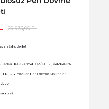
Kablosuz Pen Dövme
ti
L
29.975,00 TL
ayan taksitlerle!
Setleri
,
KAMPANYALI ÜRÜNLER
,
KAMPANYALI
ELER
,
OG Produce Pen Dövme Makineleri
oduce
etifury2