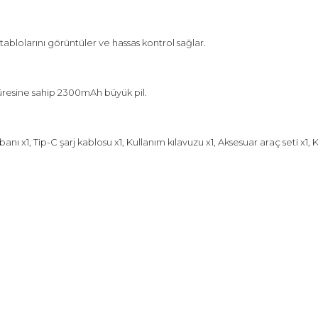
ablolarını görüntüler ve hassas kontrol sağlar.
a süresine sahip 2300mAh büyük pil.
anı x1, Tip-C şarj kablosu x1, Kullanım kılavuzu x1, Aksesuar araç seti x1, 