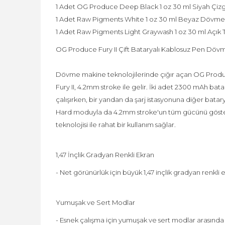
1 Adet OG Produce Deep Black 1 oz 30 ml Siyah Çiz
1 Adet Raw Pigments White 1 oz 30 ml Beyaz Dövme
1 Adet Raw Pigments Light Graywash 1 oz 30 ml Açı
OG Produce Fury II Çift Bataryalı Kablosuz Pen Dö
Dövme makine teknolojilerinde çığır açan OG Produ
Fury II, 4.2mm stroke ile gelir. İki adet 2300 mAh batar
çalışırken, bir yandan da şarj istasyonuna diğer batarya
Hard moduyla da 4.2mm stroke'un tüm gücünü göstere
teknolojisi ile rahat bir kullanım sağlar.
1,47 İnçlik Gradyan Renkli Ekran
- Net görünürlük için büyük 1,47 inçlik gradyan renkli 
Yumuşak ve Sert Modlar
- Esnek çalışma için yumuşak ve sert modlar arasında k