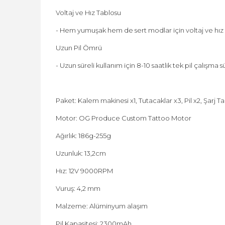
Voltaj ve Hız Tablosu
- Hem yumuşak hem de sert modlar için voltaj ve hız t
Uzun Pil Ömrü
- Uzun süreli kullanım için 8-10 saatlik tek pil çalışm
Paket: Kalem makinesi x1, Tutacaklar x3, Pil x2, Şarj Tab
Motor: OG Produce Custom Tattoo Motor
Ağırlık: 186g-255g
Uzunluk: 13,2cm
Hız: 12V 9000RPM
Vuruş: 4,2 mm
Malzeme: Alüminyum alaşım
Pil Kapasitesi: 2300mAh