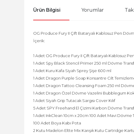
Ürün Bilgisi
Yorumlar
Tak
OG Produce Fury II Çift Bataryalı Kablosuz Pen Dövm
İçerik:
1 Adet OG Produce Fury II Çift Bataryalı Kablosuz 
1 Adet Spy Black Stencil Primer 250 ml Dövme Transfer
1 Adet Kuru Kafa Siyah Sprey Şişe 600 ml
1 Adet Dragon Purple Soap Konsantre Cilt Temizleme
1 Adet Dragon Tattoo Cleansing Foam 250 ml Döv
1 Adet Dragon Özel Dövme Vazelini Bubblegum Kok
1 Adet Siyah Grip Tutacak Sargısı Cover Kılıf
5 Adet SPY Freehand El Çizimi Karbon Dövme Trans
1 Adet InkClean 10cm x 20cm 100 Adet Mavi Dövme
100 Adet Boya Kabı Pota
2 Kutu Madelon Eltte Mix Karışık Kutu Cartridge Kartuş