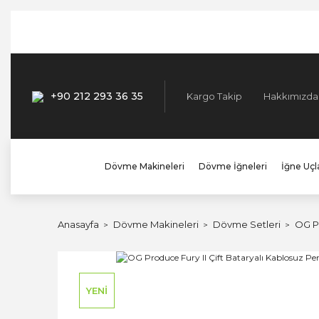
+90 212 293 36 35
Kargo Takip
Hakkımızda
Dövme Makineleri
Dövme İğneleri
İğne Uçla
Anasayfa
Dövme Makineleri
Dövme Setleri
OG Pr
YENİ