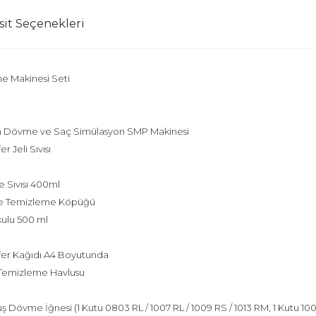
sit Seçenekleri
e Makinesi Seti
Pen Dövme ve Saç Simülasyon SMP Makinesi
 Jeli Sıvısı
 Sıvısı 400ml
me Temizleme Köpüğü
ulu 500 ml
fer Kağıdı A4 Boyutunda
 Temizleme Havlusu
 Dövme İğnesi (1 Kutu 0803 RL / 1007 RL / 1009 RS / 1013 RM, 1 Kutu 1003