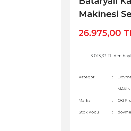
Bataryalı 
Makinesi Se
26.975,00 T
3.013,33 TL den başl
Kategori
Dövme 
MAKİN
Marka
OG Pr
Stok Kodu
dovmes