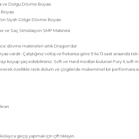
gi ve Dolgu Dövme Boyası
 Boyası
k Ton Siyah Gölge Dövme Boyası
vme ve Saç Simülasyon SMP Makinesi
ce dövme makineleri artık Dragon'da!
yası vardır. Çalıştığınız voltaj ve frekansa göre 9 ila 13 saat arasında tek
yı koyup şarj edebilirsiniz. Soft ve Hard modları bulunan Fury II, soft mo
rek özellikle renk dolum ve çizgilerde mükemmel bir performans suna
ekran
olayca geçiş yapmak için çift tıklayın.