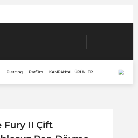
j
Piercing
Parfüm
KAMPANYALI ÜRÜNLER
Fury II Çift