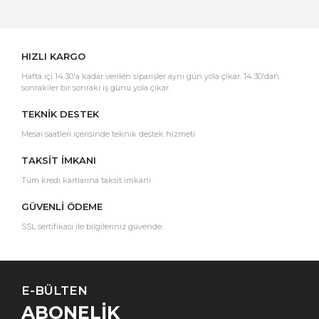
Yorum Yaz
HIZLI KARGO
Hafta içi 14:30'a kadar verilen siparişler aynı gün yola çıkar. 14:30'dan
sonrakiler bir sonraki iş günü yola çıkar.
TEKNİK DESTEK
Mesai saatleri içerisinde teknik destek hizmeti
TAKSİT İMKANI
Tüm kredi kartlarına taksit imkanı
GÜVENLİ ÖDEME
SSL sertifikası ile bilgileriniz güvende.
E-BÜLTEN
ABONELİK