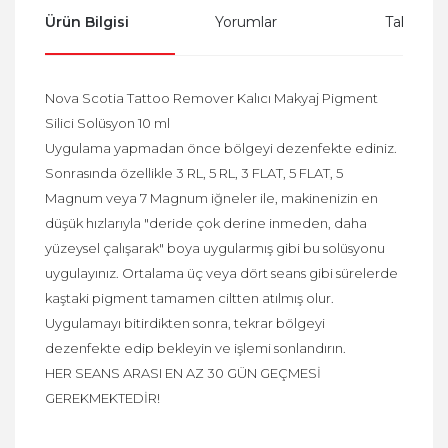
Ürün Bilgisi
Yorumlar
Taksit Se
Nova Scotia Tattoo Remover Kalıcı Makyaj Pigment
Silici Solüsyon 10 ml
Uygulama yapmadan önce bölgeyi dezenfekte ediniz.
Sonrasında özellikle 3 RL, 5 RL, 3 FLAT, 5 FLAT, 5
Magnum veya 7 Magnum iğneler ile, makinenizin en
düşük hızlarıyla "deride çok derine inmeden, daha
yüzeysel çalışarak" boya uygularmış gibi bu solüsyonu
uygulayınız. Ortalama üç veya dört seans gibi sürelerde
kaştaki pigment tamamen ciltten atılmış olur.
Uygulamayı bitirdikten sonra, tekrar bölgeyi
dezenfekte edip bekleyin ve işlemi sonlandırın.
HER SEANS ARASI EN AZ 30 GÜN GEÇMESİ
GEREKMEKTEDİR!