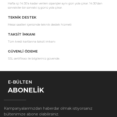
Hafta içi 14:30'a kadar verilen siparişler aynı gün yola çıkar. 14:30'dan
sonrakiler bir sonraki iş günü yola çıkar.
TEKNİK DESTEK
Mesai saatleri içerisinde teknik destek hizmeti
TAKSİT İMKANI
Tüm kredi kartlarına taksit imkanı
GÜVENLİ ÖDEME
SSL sertifikası ile bilgileriniz güvende.
E-BÜLTEN
ABONELİK
Kampanyalarımızdan haberdar olmak istiyorsanız
bültenimize abone olabilirsiniz.