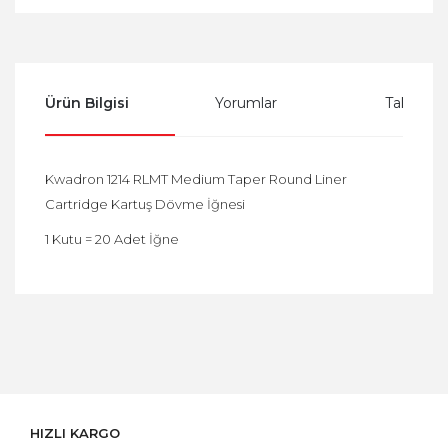
Ürün Bilgisi
Yorumlar
Taksit Se
Kwadron 1214 RLMT Medium Taper Round Liner
Cartridge Kartuş Dövme İğnesi
1 Kutu = 20 Adet İğne
Bu ürüne ilk yorumu siz yapın!
Yorum Yaz
HIZLI KARGO