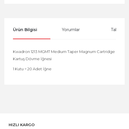
Ürün Bilgisi
Yorumlar
Taksit Se
Kwadron 1213 MGMT Medium Taper Magnum Cartridge
Kartuş Dövme İğnesi
1 Kutu = 20 Adet İğne
Bu ürüne ilk yorumu siz yapın!
Yorum Yaz
HIZLI KARGO