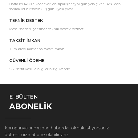
Hafta içi 14:30'a kadar verilen siparişler aynı gün yola çıkar. 14:30'dan
sonrakiler bir sonraki iş günü yola çıkar.
TEKNİK DESTEK
Mesai saatleri içerisinde teknik destek hizmeti
TAKSİT İMKANI
Tüm kredi kartlarına taksit imkanı
GÜVENLİ ÖDEME
SSL sertifikası ile bilgileriniz güvende.
E-BÜLTEN
ABONELİK
Kampanyalarımızdan haberdar olmak istiyorsanız
bültenimize abone olabilirsiniz.