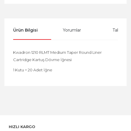
Ürün Bilgisi
Yorumlar
Taksit Se
Kwadron 1210 RLMT Medium Taper Round Liner
Cartridge Kartuş Dövme İğnesi
1 Kutu = 20 Adet İğne
Bu ürüne ilk yorumu siz yapın!
Yorum Yaz
HIZLI KARGO