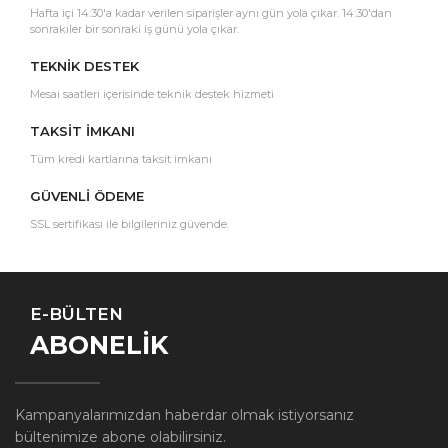
Hafta içi 14:30'a kadar verilen siparişler aynı gün yola çıkar. 14:30'dan
sonrakiler bir sonraki iş günü yola çıkar.
TEKNİK DESTEK
Mesai saatleri içerisinde teknik destek hizmeti
TAKSİT İMKANI
Tüm kredi kartlarına taksit imkanı
GÜVENLİ ÖDEME
SSL sertifikası ile bilgileriniz güvende.
E-BÜLTEN
ABONELİK
Kampanyalarımızdan haberdar olmak istiyorsanız
bültenimize abone olabilirsiniz.