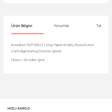
Ürün Bilgisi
Yorumlar
Taksit Se
Kwadron 1207 ERLLT Long Taper Empty Round Liner
Cartridge Kartuş Dövme İğnesi
1 Kutu = 20 Adet İğne
Bu ürüne ilk yorumu siz yapın!
Yorum Yaz
HIZLI KARGO