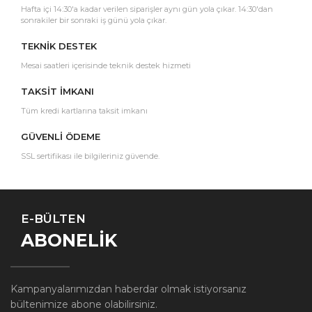
Hafta içi 14:30'a kadar verilen siparişler aynı gün yola çıkar. 14:30'dan
sonrakiler bir sonraki iş günü yola çıkar.
TEKNİK DESTEK
Mesai saatleri içerisinde teknik destek hizmeti
TAKSİT İMKANI
Tüm kredi kartlarına taksit imkanı
GÜVENLİ ÖDEME
SSL sertifikası ile bilgileriniz güvende.
E-BÜLTEN
ABONELİK
Kampanyalarımızdan haberdar olmak istiyorsanız
bültenimize abone olabilirsiniz.