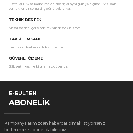
Hafta içi 14:30'a kadar verilen siparişler aynı gün yola çıkar. 14:30'dan
sonrakiler bir sonraki iş günü yola çıkar.
TEKNİK DESTEK
Mesai saatleri içerisinde teknik destek hizmeti
TAKSİT İMKANI
Tüm kredi kartlarına taksit imkanı
GÜVENLİ ÖDEME
SSL sertifikası ile bilgileriniz güvende.
E-BÜLTEN
ABONELİK
Kampanyalarımızdan haberdar olmak istiyorsanız
bültenimize abone olabilirsiniz.