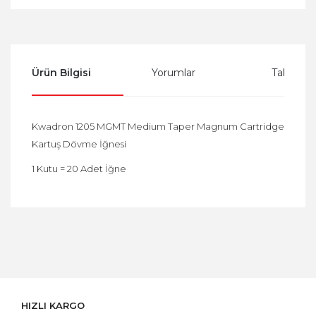
Ürün Bilgisi
Yorumlar
Taksit Se
Kwadron 1205 MGMT Medium Taper Magnum Cartridge
Kartuş Dövme İğnesi
1 Kutu = 20 Adet İğne
Bu ürüne ilk yorumu siz yapın!
Yorum Yaz
HIZLI KARGO