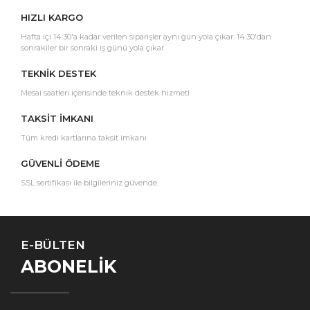
HIZLI KARGO
Hafta içi 14:30'a kadar verilen siparişler aynı gün yola çıkar. 14:30'dan
sonrakiler bir sonraki iş günü yola çıkar.
TEKNİK DESTEK
Mesai saatleri içerisinde teknik destek hizmeti
TAKSİT İMKANI
Tüm kredi kartlarına taksit imkanı
GÜVENLİ ÖDEME
SSL sertifikası ile bilgileriniz güvende.
E-BÜLTEN
ABONELİK