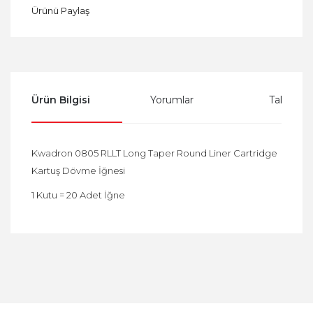
Ürünü Paylaş
Ürün Bilgisi
Yorumlar
Taksit Se
Kwadron 0805 RLLT Long Taper Round Liner Cartridge
Kartuş Dövme İğnesi
1 Kutu = 20 Adet İğne
Bu ürüne ilk yorumu siz yapın!
Yorum Yaz