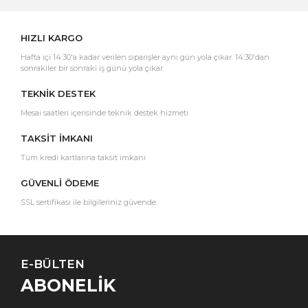
HIZLI KARGO
Hafta içi 14:30'a kadar verilen siparişler aynı gün yola çıkar. 14:30'dan
sonrakiler bir sonraki iş günü yola çıkar.
TEKNİK DESTEK
Mesai saatleri içerisinde teknik destek hizmeti
TAKSİT İMKANI
Tüm kredi kartlarına taksit imkanı
GÜVENLİ ÖDEME
SSL sertifikası ile bilgileriniz güvende.
E-BÜLTEN
ABONELİK