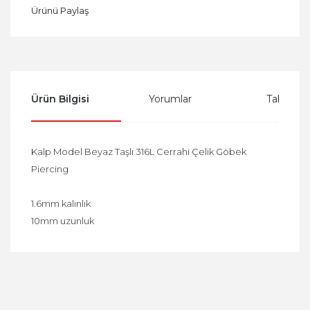
Ürünü Paylaş
Ürün Bilgisi
Yorumlar
Taksit Se
Kalp Model Beyaz Taşlı 316L Cerrahi Çelik Göbek
Piercing
1.6mm kalınlık
10mm uzunluk
Bu ürüne ilk yorumu siz yapın!
Yorum Yaz