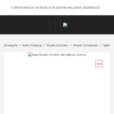
TÜRKİYE'NİN İLK VE EN BÜYÜK DÖVME MALZEME TEDARİKÇİSİ
Anasayfa
Kalıcı Makyaj
Kirpik Ürünleri
Kirpik Cımbızları
İpek Ki
%20