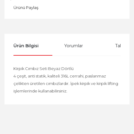
Ürünü Paylaş
Ürün Bilgisi
Yorumlar
Taksit Se
Kirpik Cımbız Seti Beyaz Dörtlü
4 çeşit, anti statik, kaliteli 316L cerrahi, paslanmaz
çelikten üretilen cımbızlardır. İpek kirpik ve kirpik lifting
işlemlerinde kullanabilirsiniz.
Bu ürüne ilk yorumu siz yapın!
Yorum Yaz