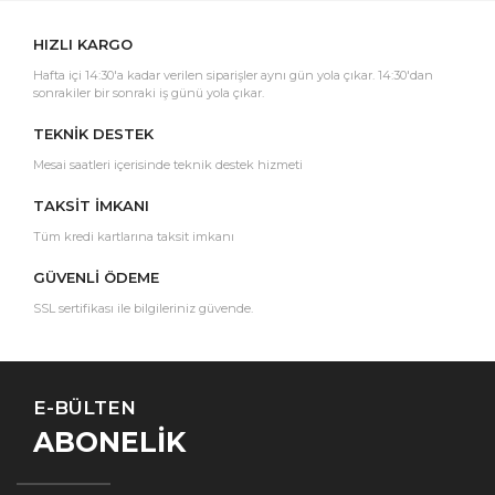
HIZLI KARGO
Hafta içi 14:30'a kadar verilen siparişler aynı gün yola çıkar. 14:30'dan
sonrakiler bir sonraki iş günü yola çıkar.
TEKNİK DESTEK
Mesai saatleri içerisinde teknik destek hizmeti
TAKSİT İMKANI
Tüm kredi kartlarına taksit imkanı
GÜVENLİ ÖDEME
SSL sertifikası ile bilgileriniz güvende.
E-BÜLTEN
ABONELİK