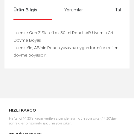
Ürün Bilgisi
Yorumlar
Taksit Se
Intenze Gen Z Slate 1 oz 30 ml Reach AB Uyumlu Gri
Dövme Boyası
Intenze'in, AB'nin Reach yasasına uygun formüle edilen
dövme boyasıdır.
Bu ürüne ilk yorumu siz yapın!
Yorum Yaz
HIZLI KARGO
Hafta içi 14:30'a kadar verilen siparişler aynı gün yola çıkar. 14:30'dan
sonrakiler bir sonraki iş günü yola çıkar.