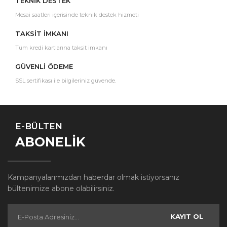
TEKNİK DESTEK
Mesai saatleri içerisinde teknik destek hizmeti
TAKSİT İMKANI
Tüm kredi kartlarına taksit imkanı
GÜVENLİ ÖDEME
SSL sertifikası ile bilgileriniz güvende.
E-BÜLTEN
ABONELİK
Kampanyalarımızdan haberdar olmak istiyorsanız
bültenimize abone olabilirsiniz.
KAYIT OL