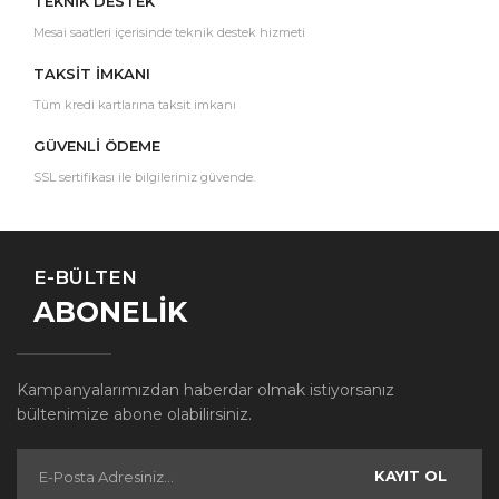
TEKNİK DESTEK
Mesai saatleri içerisinde teknik destek hizmeti
TAKSİT İMKANI
Tüm kredi kartlarına taksit imkanı
GÜVENLİ ÖDEME
SSL sertifikası ile bilgileriniz güvende.
E-BÜLTEN
ABONELİK
Kampanyalarımızdan haberdar olmak istiyorsanız
bültenimize abone olabilirsiniz.
KAYIT OL