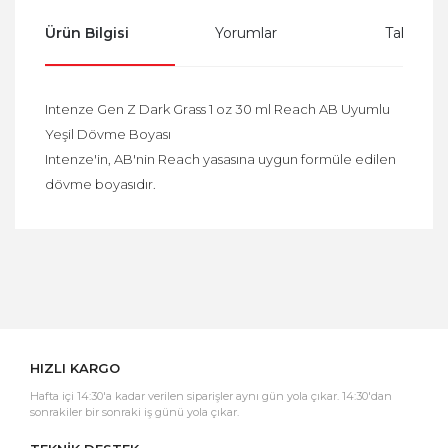
Ürün Bilgisi
Yorumlar
Taksit Se
Intenze Gen Z Dark Grass 1 oz 30 ml Reach AB Uyumlu
Yeşil Dövme Boyası
Intenze'in, AB'nin Reach yasasına uygun formüle edilen
dövme boyasıdır.
Bu ürüne ilk yorumu siz yapın!
Yorum Yaz
HIZLI KARGO
Hafta içi 14:30'a kadar verilen siparişler aynı gün yola çıkar. 14:30'dan
sonrakiler bir sonraki iş günü yola çıkar.