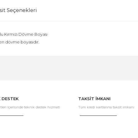
sit Seçenekleri
lu Kırmızı Dövme Boyası
len dövme boyasıdır.
Bu ürüne ilk yorumu siz yapın!
Yorum Yaz
K DESTEK
TAKSİT İMKANI
tleri içerisinde teknik destek hizmeti
Tüm kredi kartlarına taksit imkanı