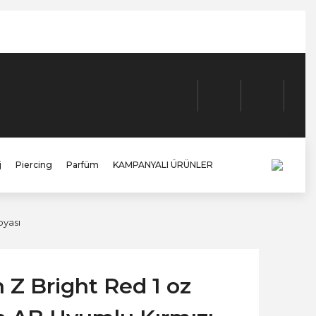
j
Piercing
Parfüm
KAMPANYALI ÜRÜNLER
oyası
 Z Bright Red 1 oz