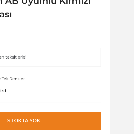
h AB Uyumlu Kırmızı
ası
n taksitlerle!
e Tek Renkler
trd
STOKTA YOK