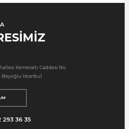
A
RESİMİZ
allesi Kemeraltı Caddesi No:
 Beyoğlu İstanbul
UM
2 293 36 35