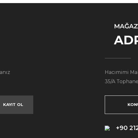
MAĞAZ
AD
anız
Hacımimi Mah
35/A Tophane
KAYIT OL
KON
+90 21