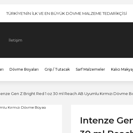
TÜRKİYE'NİN İLK VE EN BÜYÜK DÖVME MALZEME TEDARİKÇİSİ
İletişim
rı
Dövme Boyaları
Grip / Tutacak
Sarf Malzemeler
Kalıcı Makya
tenze Gen Z Bright Red 1 oz 30 ml Reach AB Uyumlu Kırmızı Dövme B
Intenze Gen